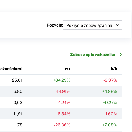
Pozycja:
Zobacz opis wskaźnika
leżnościami
r/r
k/k
25,01
+84,29%
-9,37%
6,80
-14,91%
+4,98%
0,03
-4,24%
+9,27%
11,91
-16,54%
-1,60%
1,78
-26,36%
+2,08%