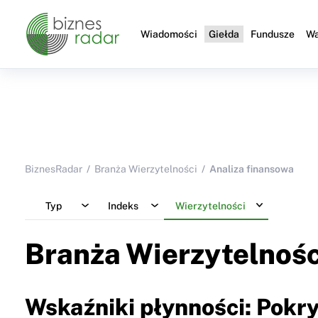
Wiadomości
Giełda
Fundusze
Wa
BiznesRadar
Branża Wierzytelności
Analiza finansowa
Typ
Indeks
Wierzytelności
Branża Wierzytelnośc
Wskaźniki płynności: Pokr