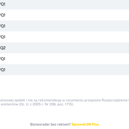
/Q1
/Q1
/Q1
/Q1
/Q2
/Q1
/Q1
nansowej spółek i nie są rekomendacją w rozumieniu przepisów Rozporządzenia M
itentów (Dz. U. z 2005 r. Nr 206, poz. 1715).
Biznesradar bez reklam?
Sprawdź BR Plus