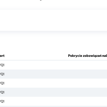
ort
Pokrycie zobowiązań na
/Q1
/Q1
/Q1
/Q1
/Q1