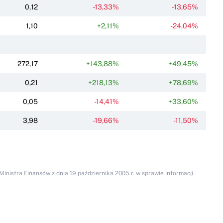
0,12
-13,33%
-13,65%
1,10
+2,11%
-24,04%
272,17
+143,88%
+49,45%
0,21
+218,13%
+78,69%
0,05
-14,41%
+33,60%
3,98
-19,66%
-11,50%
inistra Finansów z dnia 19 października 2005 r. w sprawie informacji