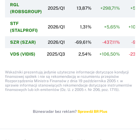
RGL
2025/Q1
13,87%
+298,71%
+5,
(ROBSGROUP)
STF
2026/Q1
1,31%
+5,65%
+10,
(STALPROFI)
SZR (SZAR)
2026/Q1
-69,61%
-437,11%
-9,
VDS (VIDIS)
2025/Q3
2,54%
+106,50%
-23,
Wskaźniki prezentują jedynie użyteczne informacje dotyczące kondycji
finansowej spółek i nie są rekomendacją w rozumieniu przepisów
Rozporządzenia Ministra Finansów z dnia 19 października 2005 r. w
sprawie informacji stanowiących rekomendacje dotyczące instrumentów
finansowych lub ich emitentów (Dz. U. z 2005 r. Nr 206, poz. 1715).
Biznesradar bez reklam?
Sprawdź BR Plus