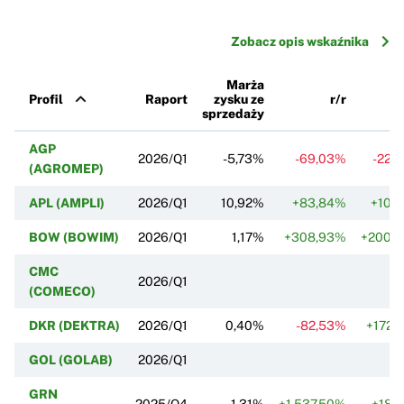
Zobacz opis wskaźnika
Marża
Profil
Raport
zysku ze
r/r
sprzedaży
AGP
2026/Q1
-5,73%
-69,03%
-22,
(AGROMEP)
APL (AMPLI)
2026/Q1
10,92%
+83,84%
+10,
BOW (BOWIM)
2026/Q1
1,17%
+308,93%
+200,
CMC
2026/Q1
(COMECO)
DKR (DEKTRA)
2026/Q1
0,40%
-82,53%
+172,
GOL (GOLAB)
2026/Q1
GRN
2025/Q4
1,31%
+1 537,50%
+18,