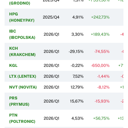
(GRODNO)
HPG
2025/Q4
4,91%
+242,73%
(HONEYPAY)
IBC
2026/Q1
3,30%
+189,43%
-4,
(IBCPOLSKA)
KCH
2026/Q1
-29,15%
-74,55%
-0,
(KRAKCHEM)
KGL
2026/Q1
-0,22%
-650,00%
+71,
LTX (LENTEX)
2026/Q1
7,52%
-1,44%
-0,
NVT (NOVITA)
2026/Q1
12,79%
-8,12%
+1,
PRS
2026/Q1
15,67%
-15,93%
-2,
(PRYMUS)
PTN
2026/Q1
4,53%
+56,75%
+13,
(POLTRONIC)