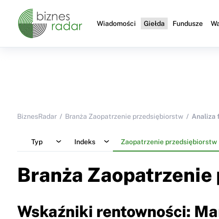
Wiadomości
Giełda
Fundusze
Wa
BiznesRadar
Branża Zaopatrzenie przedsiębiorstw
Analiza 
Typ
Indeks
Zaopatrzenie przedsiębiorstw
Branża Zaopatrzenie 
Wskaźniki rentowności: Ma