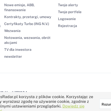
Nowe emisje, ABB,
Twoje alerty
finansowanie
Twoje portfele
Kontrakty, przetargi, umowy
Logowanie
Certyfikaty Turbo (ING N.V.)
k
Rejestracja
Wezwania
Notowania, wezwania, obrót
akcjami
TV dla inwestora
newsletter
Maklerski BDM S.A.
sRadar.pl korzysta z plików cookie. Korzystając ze
y wyrażasz zgodę na używanie cookie, zgodnie z
Rozu
lnymi ustawieniami przeglądarki.
Dowiedz się
j