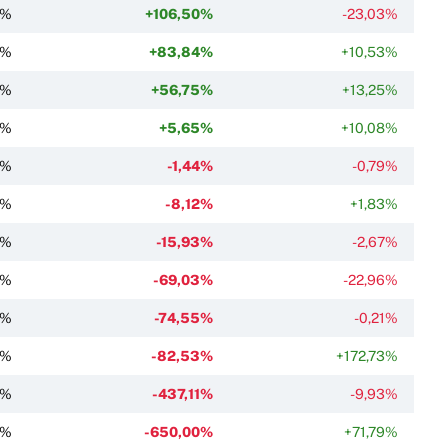
4%
+106,50%
-23,03%
2%
+83,84%
+10,53%
3%
+56,75%
+13,25%
1%
+5,65%
+10,08%
2%
-1,44%
-0,79%
9%
-8,12%
+1,83%
7%
-15,93%
-2,67%
3%
-69,03%
-22,96%
5%
-74,55%
-0,21%
0%
-82,53%
+172,73%
1%
-437,11%
-9,93%
2%
-650,00%
+71,79%