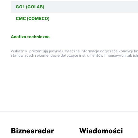
GOL (GOLAB)
CMC (COMECO)
Analiza techniczna
Wskaźniki prezentują jedynie użyteczne informacje dotyczące kondycji fi
stanowiących rekomendacje dotyczące instrumentów finansowych lub ich em
Biznesradar
Wiadomości