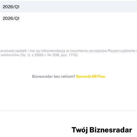
2026/Q1
2026/Q1
nansowej spółek i nie są rekomendacją w rozumieniu przepisów Rozporządzenia M
itentów (Dz. U. z 2005 r. Nr 206, poz. 1715).
Biznesradar bez reklam?
Sprawdź BR Plus
Twój Biznesradar