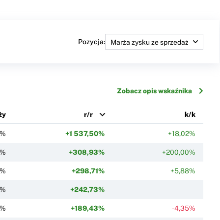
Pozycja:
Zobacz opis wskaźnika
ży
r/r
k/k
1%
+1 537,50%
+18,02%
7%
+308,93%
+200,00%
7%
+298,71%
+5,88%
1%
+242,73%
0%
+189,43%
-4,35%