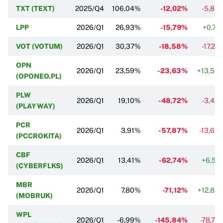
TXT (TEXT)
2025/Q4
106,04%
-12,02%
-5,83
LPP
2026/Q1
26,93%
-15,79%
+0,71
VOT (VOTUM)
2026/Q1
30,37%
-18,58%
-17,27
OPN
2026/Q1
23,59%
-23,63%
+13,58
(OPONEO.PL)
PLW
2026/Q1
19,10%
-48,72%
-3,49
(PLAYWAY)
PCR
2026/Q1
3,91%
-57,87%
-13,69
(PCCROKITA)
CBF
2026/Q1
13,41%
-62,74%
+6,51
(CYBERFLKS)
MBR
2026/Q1
7,80%
-71,12%
+12,88
(MOBRUK)
WPL
2026/Q1
-6,99%
-145,84%
-78,77