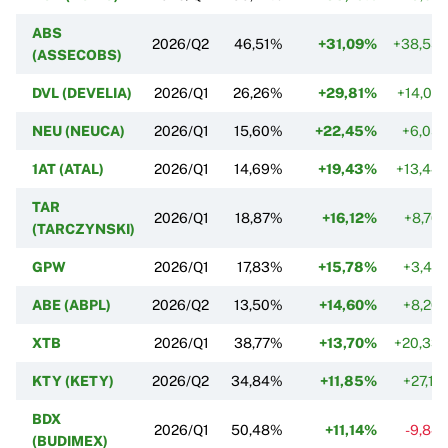
ABS
2026/Q2
46,51%
+31,09%
+38,55
(ASSECOBS)
DVL (DEVELIA)
2026/Q1
26,26%
+29,81%
+14,07
NEU (NEUCA)
2026/Q1
15,60%
+22,45%
+6,05
1AT (ATAL)
2026/Q1
14,69%
+19,43%
+13,44
TAR
2026/Q1
18,87%
+16,12%
+8,76
(TARCZYNSKI)
GPW
2026/Q1
17,83%
+15,78%
+3,42
ABE (ABPL)
2026/Q2
13,50%
+14,60%
+8,26
XTB
2026/Q1
38,77%
+13,70%
+20,33
KTY (KETY)
2026/Q2
34,84%
+11,85%
+27,11
BDX
2026/Q1
50,48%
+11,14%
-9,84
(BUDIMEX)