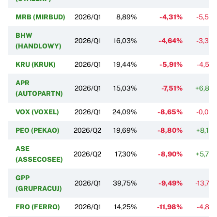
MRB (MIRBUD)
2026/Q1
8,89%
-4,31%
-5,53
BHW
2026/Q1
16,03%
-4,64%
-3,38
(HANDLOWY)
KRU (KRUK)
2026/Q1
19,44%
-5,91%
-4,57
APR
2026/Q1
15,03%
-7,51%
+6,82
(AUTOPARTN)
VOX (VOXEL)
2026/Q1
24,09%
-8,65%
-0,04
PEO (PEKAO)
2026/Q2
19,69%
-8,80%
+8,13
ASE
2026/Q2
17,30%
-8,90%
+5,75
(ASSECOSEE)
GPP
2026/Q1
39,75%
-9,49%
-13,77
(GRUPRACUJ)
FRO (FERRO)
2026/Q1
14,25%
-11,98%
-4,87