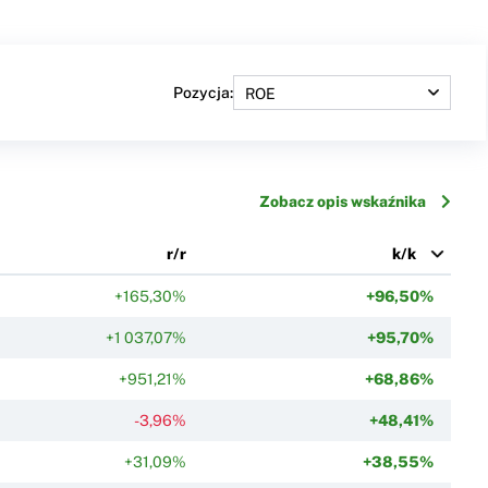
Pozycja:
Zobacz opis wskaźnika
r/r
k/k
+165,30%
+96,50%
+1 037,07%
+95,70%
+951,21%
+68,86%
-3,96%
+48,41%
+31,09%
+38,55%