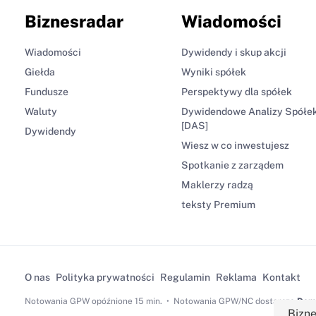
Biznesradar
Wiadomości
Wiadomości
Dywidendy i skup akcji
Giełda
Wyniki spółek
Fundusze
Perspektywy dla spółek
Waluty
Dywidendowe Analizy Spółe
[DAS]
Dywidendy
Wiesz w co inwestujesz
Spotkanie z zarządem
Maklerzy radzą
teksty Premium
O nas
Polityka prywatności
Regulamin
Reklama
Kontakt
Notowania GPW
opóźnione 15 min.
Notowania GPW/NC dostarcza
Dom 
Bizne