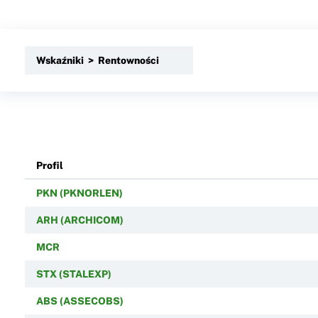
Wskaźniki > Rentowności
Profil
PKN (PKNORLEN)
ARH (ARCHICOM)
MCR
STX (STALEXP)
ABS (ASSECOBS)