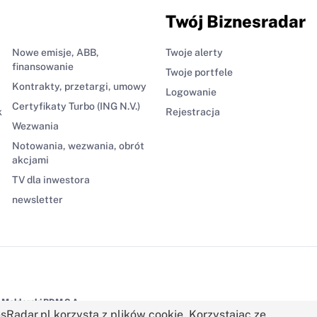
Twój Biznesradar
Nowe emisje, ABB,
Twoje alerty
finansowanie
Twoje portfele
Kontrakty, przetargi, umowy
Logowanie
Certyfikaty Turbo (ING N.V.)
k
Rejestracja
Wezwania
Notowania, wezwania, obrót
akcjami
TV dla inwestora
newsletter
Maklerski BDM S.A.
sRadar.pl korzysta z plików cookie. Korzystając ze