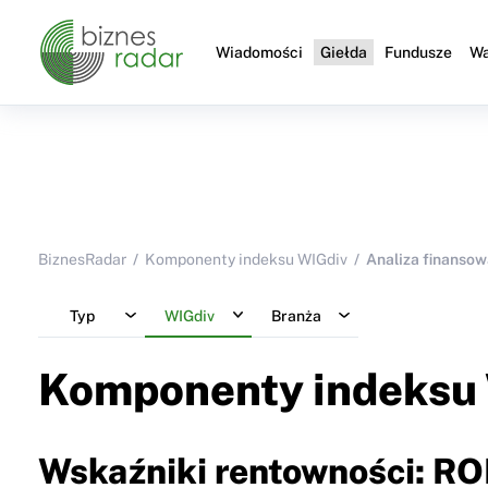
Wiadomości
Giełda
Fundusze
Wa
BiznesRadar
Komponenty indeksu WIGdiv
Analiza finansow
Typ
WIGdiv
Branża
Komponenty indeksu
Wskaźniki rentowności: RO