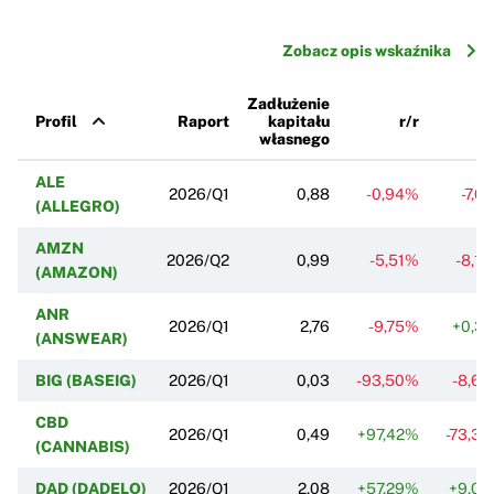
Zobacz opis wskaźnika
Zadłużenie
Profil
Raport
kapitału
r/r
k
własnego
ALE
2026/Q1
0,88
-0,94%
-7,0
(ALLEGRO)
AMZN
2026/Q2
0,99
-5,51%
-8,1
(AMAZON)
ANR
2026/Q1
2,76
-9,75%
+0,3
(ANSWEAR)
BIG (BASEIG)
2026/Q1
0,03
-93,50%
-8,6
CBD
2026/Q1
0,49
+97,42%
-73,3
(CANNABIS)
DAD (DADELO)
2026/Q1
2,08
+57,29%
+9,0