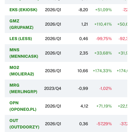
EKS (EKIOSK)
2026/Q1
-8,20
+51,09%
-7,2
GMZ
2026/Q1
1,21
+110,41%
+50,6
(GRUPAMZ)
LES (LESS)
2026/Q1
0,46
-99,75%
-92,3
MNS
2026/Q1
2,35
+33,68%
+31,9
(MENNICASK)
MO2
2026/Q1
10,66
+174,33%
+174,0
(MOLIERA2)
MRG
2023/Q4
-0,99
-1,02%
(MERLINGRP)
OPN
2026/Q1
4,12
+71,19%
+22,5
(OPONEO.PL)
OUT
2026/Q1
0,36
-57,29%
-37,2
(OUTDOORZY)