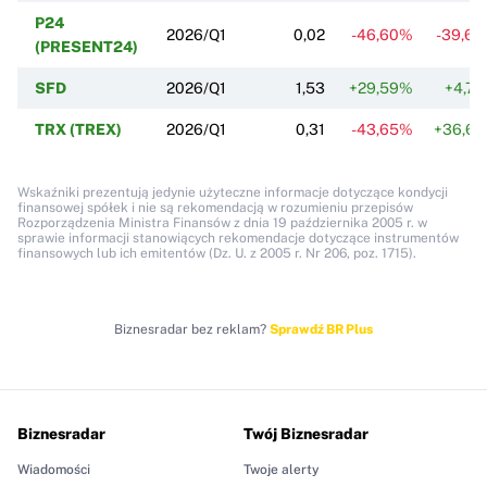
P24
2026/Q1
0,02
-46,60%
-39,6
(PRESENT24)
SFD
2026/Q1
1,53
+29,59%
+4,7
TRX (TREX)
2026/Q1
0,31
-43,65%
+36,6
Wskaźniki prezentują jedynie użyteczne informacje dotyczące kondycji
finansowej spółek i nie są rekomendacją w rozumieniu przepisów
Rozporządzenia Ministra Finansów z dnia 19 października 2005 r. w
sprawie informacji stanowiących rekomendacje dotyczące instrumentów
finansowych lub ich emitentów (Dz. U. z 2005 r. Nr 206, poz. 1715).
Biznesradar bez reklam?
Sprawdź BR Plus
Biznesradar
Twój Biznesradar
Wiadomości
Twoje alerty