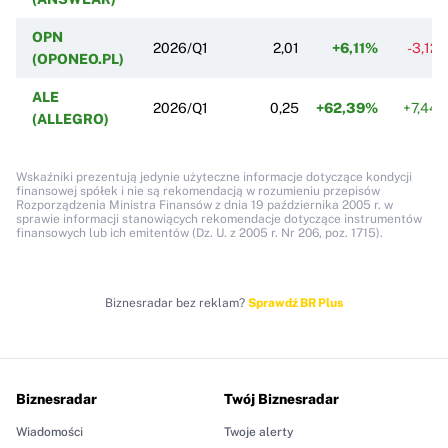
OPN
2026/Q1
2,01
+6,11%
-3,12
(OPONEO.PL)
ALE
2026/Q1
0,25
+62,39%
+7,44
(ALLEGRO)
Wskaźniki prezentują jedynie użyteczne informacje dotyczące kondycji
finansowej spółek i nie są rekomendacją w rozumieniu przepisów
Rozporządzenia Ministra Finansów z dnia 19 października 2005 r. w
sprawie informacji stanowiących rekomendacje dotyczące instrumentów
finansowych lub ich emitentów (Dz. U. z 2005 r. Nr 206, poz. 1715).
Biznesradar bez reklam?
Sprawdź BR Plus
Biznesradar
Twój Biznesradar
Wiadomości
Twoje alerty