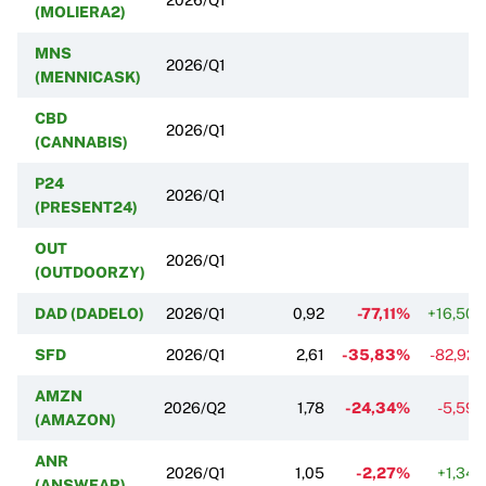
(MOLIERA2)
MNS
2026/Q1
(MENNICASK)
CBD
2026/Q1
(CANNABIS)
P24
2026/Q1
(PRESENT24)
OUT
2026/Q1
(OUTDOORZY)
DAD (DADELO)
2026/Q1
0,92
-77,11%
+16,50
SFD
2026/Q1
2,61
-35,83%
-82,92
AMZN
2026/Q2
1,78
-24,34%
-5,59
(AMAZON)
ANR
2026/Q1
1,05
-2,27%
+1,34
(ANSWEAR)