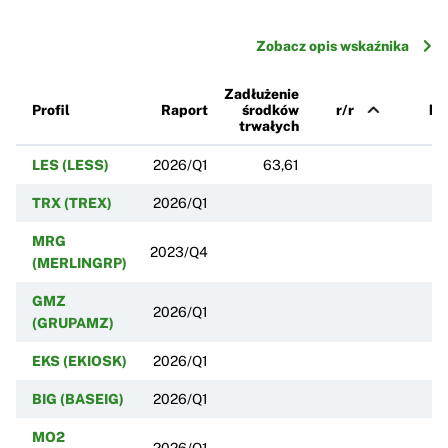
Zobacz opis wskaźnika
Zadłużenie
Profil
Raport
środków
r/r
k/
trwałych
LES (LESS)
2026/Q1
63,61
TRX (TREX)
2026/Q1
MRG
2023/Q4
(MERLINGRP)
GMZ
2026/Q1
(GRUPAMZ)
EKS (EKIOSK)
2026/Q1
BIG (BASEIG)
2026/Q1
MO2
2026/Q1