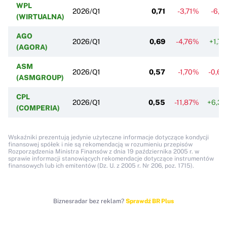
WPL
2026/Q1
0,71
-3,71%
-6,7
(WIRTUALNA)
AGO
2026/Q1
0,69
-4,76%
+1,7
(AGORA)
ASM
2026/Q1
0,57
-1,70%
-0,6
(ASMGROUP)
CPL
2026/Q1
0,55
-11,87%
+6,3
(COMPERIA)
Wskaźniki prezentują jedynie użyteczne informacje dotyczące kondycji
finansowej spółek i nie są rekomendacją w rozumieniu przepisów
Rozporządzenia Ministra Finansów z dnia 19 października 2005 r. w
sprawie informacji stanowiących rekomendacje dotyczące instrumentów
finansowych lub ich emitentów (Dz. U. z 2005 r. Nr 206, poz. 1715).
Biznesradar bez reklam?
Sprawdź BR Plus