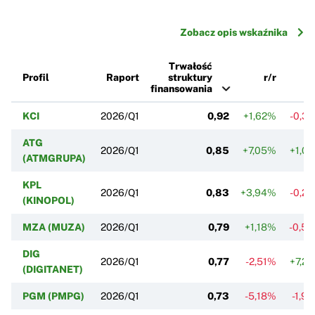
Zobacz opis wskaźnika
Trwałość
Profil
Raport
struktury
r/r
k
finansowania
KCI
2026/Q1
0,92
+1,62%
-0,3
ATG
2026/Q1
0,85
+7,05%
+1,0
(ATMGRUPA)
KPL
2026/Q1
0,83
+3,94%
-0,2
(KINOPOL)
MZA (MUZA)
2026/Q1
0,79
+1,18%
-0,5
DIG
2026/Q1
0,77
-2,51%
+7,2
(DIGITANET)
PGM (PMPG)
2026/Q1
0,73
-5,18%
-1,9