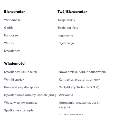
Biznesradar
Twój Biznesradar
Wiadomości
Twoje alerty
Giełda
Twoje portfele
Fundusze
Logowanie
Waluty
Rejestracja
Dywidendy
Wiadomości
Dywidendy i skup akcji
Nowe emisje, ABB, finansowanie
Wyniki spółek
Kontrakty, przetargi, umowy
Perspektywy dla spółek
Certyfikaty Turbo (ING N.V.)
Dywidendowe Analizy Spółek [DAS]
Wezwania
Wiesz w co inwestujesz
Notowania, wezwania, obrót
akcjami
Spotkanie z zarządem
TV dla inwestora