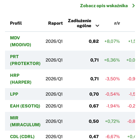
Zobacz opis wskaźnika
Zadłużenie
Profil
Raport
r/r
k/
ogólne
MDV
2026/Q1
0,82
+8,07%
+1,51
(MODIVO)
PRT
2026/Q1
0,71
+6,36%
+0,04
(PROTEKTOR)
HRP
2026/Q1
0,71
-3,50%
-0,90
(HARPER)
LPP
2026/Q1
0,70
-0,54%
-1,57
EAH (ESOTIQ)
2026/Q1
0,67
-1,94%
-0,28
MIR
2026/Q1
0,50
+0,72%
-0,83
(MIRACULUM)
CDL (CDRL)
2026/Q1
0,47
-6,67%
+0,41