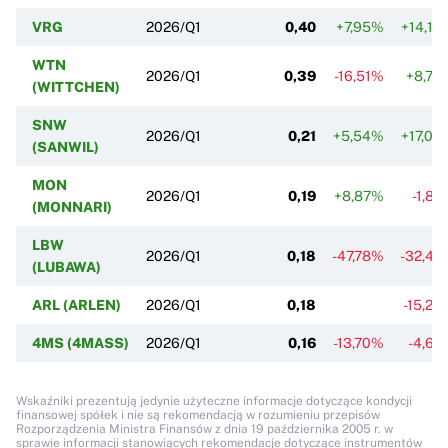
VRG
2026/Q1
0,40
+7,95%
+14,19
WTN
2026/Q1
0,39
-16,51%
+8,78
(WITTCHEN)
SNW
2026/Q1
0,21
+5,54%
+17,03
(SANWIL)
MON
2026/Q1
0,19
+8,87%
-1,82
(MONNARI)
LBW
2026/Q1
0,18
-47,78%
-32,47
(LUBAWA)
ARL (ARLEN)
2026/Q1
0,18
-15,26
4MS (4MASS)
2026/Q1
0,16
-13,70%
-4,62
Wskaźniki prezentują jedynie użyteczne informacje dotyczące kondycji
finansowej spółek i nie są rekomendacją w rozumieniu przepisów
Rozporządzenia Ministra Finansów z dnia 19 października 2005 r. w
sprawie informacji stanowiących rekomendacje dotyczące instrumentów