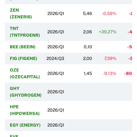
ZEN
2026/Q1
5,46
-0,59%
-2,
(ZENERIS)
TNT
2026/Q1
2,06
+39,27%
-4,
(TNTPROENR)
BEE (BEEIN)
2026/Q1
0,10
-5,
FIG (FIGENE)
2024/Q3
2,00
-7,39%
-5,
OZE
2026/Q1
1,45
-9,13%
-80,
(OZECAPITAL)
GHY
2026/Q1
(GHYDROGEN)
HPE
2026/Q1
(HIPOWERSA)
EGY (ENERGY)
2026/Q1
FVE