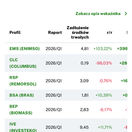
Zobacz opis wskaźnika
Zadłużenie
Profil
Raport
środków
r/r
k/
trwałych
EMS (ENIMSO)
2026/Q1
4,81
+103,22%
+399,
CLC
2026/Q1
0,19
-98,03%
+28,
(COLUMBUS)
RSP
2026/Q1
3,09
-0,76%
+16,
(REMORSOL)
BSA (BRAS)
2026/Q1
1,81
+10,39%
+0,
BEP
2026/Q1
2,83
-6,17%
-1,
(BIOMASS)
IVE
2026/Q1
9,45
+11,71%
-1,
(INVESTEKO)