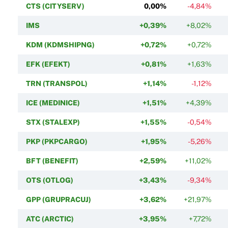
CTS (CITYSERV)
0,00%
-4,84%
IMS
+0,39%
+8,02%
KDM (KDMSHIPNG)
+0,72%
+0,72%
EFK (EFEKT)
+0,81%
+1,63%
TRN (TRANSPOL)
+1,14%
-1,12%
ICE (MEDINICE)
+1,51%
+4,39%
STX (STALEXP)
+1,55%
-0,54%
PKP (PKPCARGO)
+1,95%
-5,26%
BFT (BENEFIT)
+2,59%
+11,02%
OTS (OTLOG)
+3,43%
-9,34%
GPP (GRUPRACUJ)
+3,62%
+21,97%
ATC (ARCTIC)
+3,95%
+7,72%