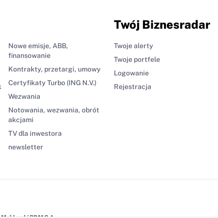
Twój Biznesradar
Nowe emisje, ABB,
Twoje alerty
finansowanie
Twoje portfele
Kontrakty, przetargi, umowy
Logowanie
Certyfikaty Turbo (ING N.V.)
k
Rejestracja
Wezwania
Notowania, wezwania, obrót
akcjami
TV dla inwestora
newsletter
Maklerski BDM S.A.