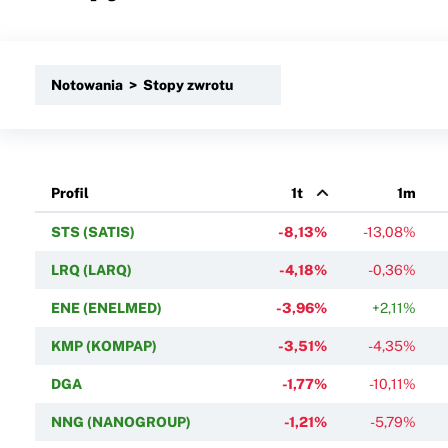
Notowania > Stopy zwrotu
Profil
1t
1m
STS (SATIS)
-8,13%
-13,08%
LRQ (LARQ)
-4,18%
-0,36%
ENE (ENELMED)
-3,96%
+2,11%
KMP (KOMPAP)
-3,51%
-4,35%
DGA
-1,77%
-10,11%
NNG (NANOGROUP)
-1,21%
-5,79%