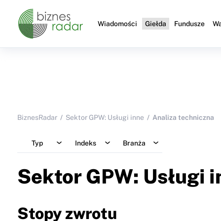
Wiadomości
Giełda
Fundusze
Wa
BiznesRadar
Sektor GPW: Usługi inne
Analiza techniczna
Typ
Indeks
Branża
Sektor GPW: Usługi i
Stopy zwrotu