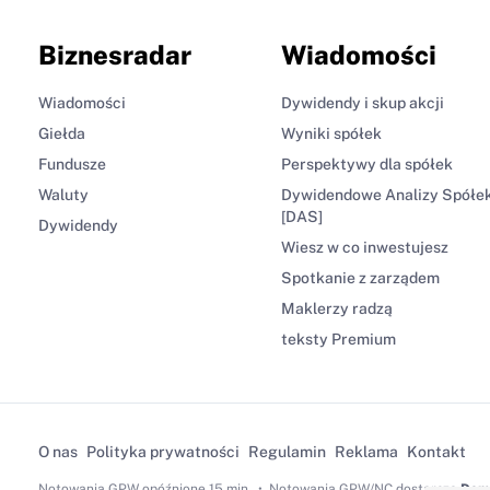
Biznesradar
Wiadomości
Wiadomości
Dywidendy i skup akcji
Giełda
Wyniki spółek
Fundusze
Perspektywy dla spółek
Waluty
Dywidendowe Analizy Spółe
[DAS]
Dywidendy
Wiesz w co inwestujesz
Spotkanie z zarządem
Maklerzy radzą
teksty Premium
O nas
Polityka prywatności
Regulamin
Reklama
Kontakt
Notowania GPW
opóźnione 15 min.
Notowania GPW/NC dostarcza
Dom 