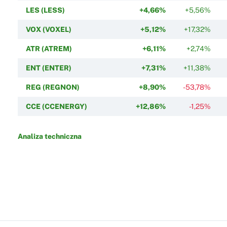
LES (LESS)
+4,66%
+5,56%
VOX (VOXEL)
+5,12%
+17,32%
ATR (ATREM)
+6,11%
+2,74%
ENT (ENTER)
+7,31%
+11,38%
REG (REGNON)
+8,90%
-53,78%
CCE (CCENERGY)
+12,86%
-1,25%
Analiza techniczna