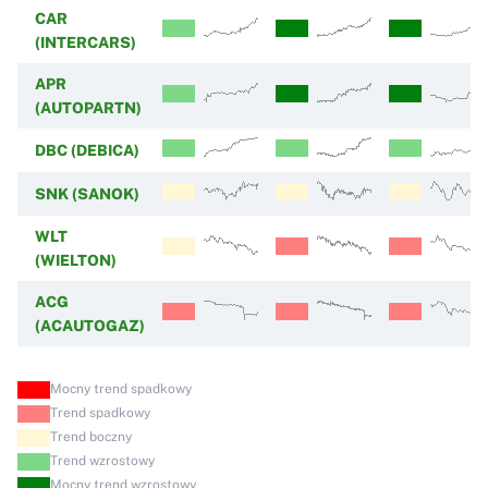
CAR
(INTERCARS)
APR
(AUTOPARTN)
DBC (DEBICA)
SNK (SANOK)
WLT
(WIELTON)
ACG
(ACAUTOGAZ)
Mocny trend spadkowy
Trend spadkowy
Trend boczny
Trend wzrostowy
Mocny trend wzrostowy