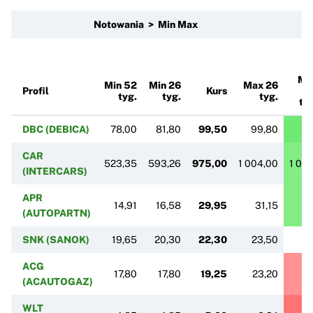
Notowania > Min Max
Ma
Min 52
Min 26
Max 26
Profil
Kurs
5
tyg.
tyg.
tyg.
ty
DBC (DEBICA)
78,00
81,80
99,50
99,80
99
CAR
523,35
593,26
975,00
1 004,00
1 00
(INTERCARS)
APR
14,91
16,58
29,95
31,15
3
(AUTOPARTN)
SNK (SANOK)
19,65
20,30
22,30
23,50
2
ACG
17,80
17,80
19,25
23,20
2
(ACAUTOGAZ)
WLT