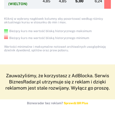
4,85
4,85
5,00
6,24
(WIELTON)
Kliknij w wybrany nagłówek kolumny aby posortować według różnicy
aktualnego kursu w stosunku do min i max.
Bieżący kurs ma wartość bliską historycznego maksimum
Bieżący kurs ma wartość bliską historycznego minimum
Wartości minimalne i maksymalne notowań archiwalnych uwzględniają
dzielnik dywidend, splitów oraz praw poboru.
Biznesradar bez reklam?
Sprawdź BR Plus