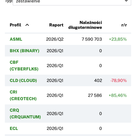
Typ:
Należności
Profil
Raport
r/r
długoterminowe
ASML
2026/Q2
7 590 703
+23,85%
BHX (BINARY)
2026/Q1
0
CBF
2026/Q1
0
(CYBERFLKS)
CLD (CLOUD)
2026/Q1
402
-78,90%
CRI
2026/Q1
27 586
+85,46%
+
(CREOTECH)
CRQ
2026/Q1
0
(CRQUANTUM)
ECL
2026/Q1
0