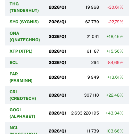
THG
2026/Q1
19 968
-30,61%
(TENDERHUT)
SYG (SYGNIS)
2026/Q1
62 739
-22,79%
QNA
2026/Q1
21 041
+18,46%
-
(QNATECHNO)
XTP (XTPL)
2026/Q1
61 187
+15,56%
+
ECL
2026/Q1
264
-84,69%
FAR
2026/Q1
9 949
+13,61%
-
(FARMINN)
CRI
2026/Q1
307 110
+22,48%
(CREOTECH)
GOGL
2026/Q1
2 633 220 195
+43,34%
+
(ALPHABET)
NCL
2026/Q1
11 739
+103,66%
+