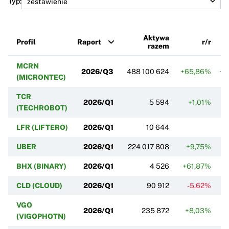
Typ:
Aktywa
Profil
Raport
r/r
razem
MCRN
2026/Q3
488 100 624
+65,86%
+3
(MICRONTEC)
TCR
2026/Q1
5 594
+1,01%
(TECHROBOT)
LFR (LIFTERO)
2026/Q1
10 644
UBER
2026/Q1
224 017 808
+9,75%
+
BHX (BINARY)
2026/Q1
4 526
+61,87%
CLD (CLOUD)
2026/Q1
90 912
-5,62%
VGO
2026/Q1
235 872
+8,03%
+
(VIGOPHOTN)