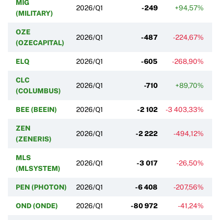
MIG
2026/Q1
-249
+94,57%
(MILITARY)
OZE
2026/Q1
-487
-224,67%
(OZECAPITAL)
ELQ
2026/Q1
-605
-268,90%
CLC
2026/Q1
-710
+89,70%
(COLUMBUS)
BEE (BEEIN)
2026/Q1
-2 102
-3 403,33%
ZEN
2026/Q1
-2 222
-494,12%
(ZENERIS)
MLS
2026/Q1
-3 017
-26,50%
(MLSYSTEM)
PEN (PHOTON)
2026/Q1
-6 408
-207,56%
OND (ONDE)
2026/Q1
-80 972
-41,24%