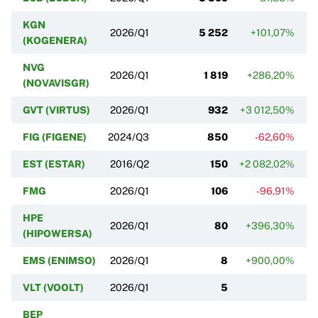
KGN
2026/Q1
5 252
+101,07%
(KOGENERA)
NVG
2026/Q1
1 819
+286,20%
(NOVAVISGR)
GVT (VIRTUS)
2026/Q1
932
+3 012,50%
FIG (FIGENE)
2024/Q3
850
-62,60%
EST (ESTAR)
2016/Q2
150
+2 082,02%
+1
FMG
2026/Q1
106
-96,91%
HPE
2026/Q1
80
+396,30%
(HIPOWERSA)
EMS (ENIMSO)
2026/Q1
8
+900,00%
VLT (VOOLT)
2026/Q1
5
BEP