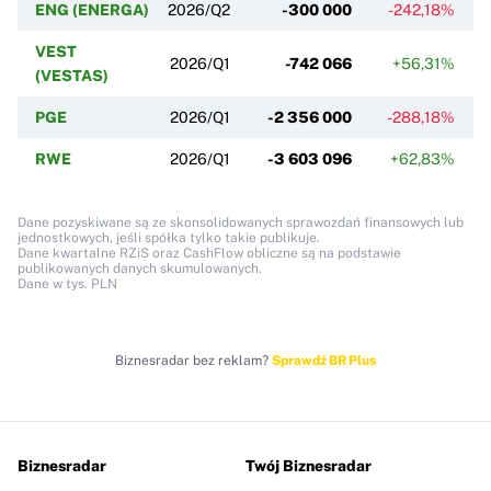
ENG (ENERGA)
2026/Q2
-300 000
-242,18%
VEST
2026/Q1
-742 066
+56,31%
(VESTAS)
PGE
2026/Q1
-2 356 000
-288,18%
RWE
2026/Q1
-3 603 096
+62,83%
Dane pozyskiwane są ze skonsolidowanych sprawozdań finansowych lub
jednostkowych, jeśli spółka tylko takie publikuje.
Dane kwartalne RZiS oraz CashFlow obliczne są na podstawie
publikowanych danych skumulowanych.
Dane w tys. PLN
Biznesradar bez reklam?
Sprawdź BR Plus
Biznesradar
Twój Biznesradar