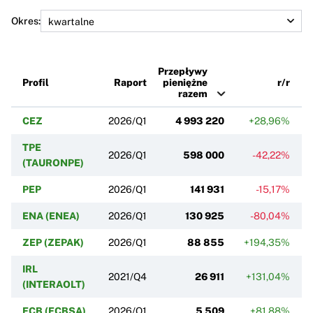
Okres:
Przepływy
Profil
Raport
pieniężne
r/r
razem
CEZ
2026/Q1
4 993 220
+28,96%
TPE
2026/Q1
598 000
-42,22%
+
(TAURONPE)
PEP
2026/Q1
141 931
-15,17%
ENA (ENEA)
2026/Q1
130 925
-80,04%
ZEP (ZEPAK)
2026/Q1
88 855
+194,35%
IRL
2021/Q4
26 911
+131,04%
(INTERAOLT)
ECB (ECBSA)
2026/Q1
5 509
+81,88%