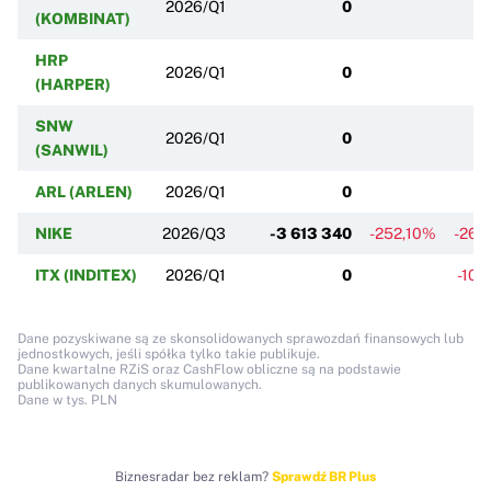
2026/Q1
0
(KOMBINAT)
HRP
2026/Q1
0
(HARPER)
SNW
2026/Q1
0
(SANWIL)
ARL (ARLEN)
2026/Q1
0
NIKE
2026/Q3
-3 613 340
-252,10%
-264
ITX (INDITEX)
2026/Q1
0
-100
Dane pozyskiwane są ze skonsolidowanych sprawozdań finansowych lub
jednostkowych, jeśli spółka tylko takie publikuje.
Dane kwartalne RZiS oraz CashFlow obliczne są na podstawie
publikowanych danych skumulowanych.
Dane w tys. PLN
Biznesradar bez reklam?
Sprawdź BR Plus