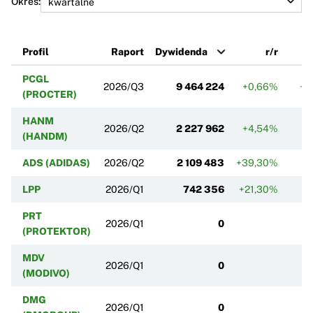
Okres:
Profil
Raport
Dywidenda
r/r
PCGL
2026/Q3
9 464 224
+0,66%
+3
(PROCTER)
HANM
2026/Q2
2 227 962
+4,54%
(HANDM)
ADS (ADIDAS)
2026/Q2
2 109 483
+39,30%
LPP
2026/Q1
742 356
+21,30%
PRT
2026/Q1
0
(PROTEKTOR)
MDV
2026/Q1
0
(MODIVO)
DMG
2026/Q1
0