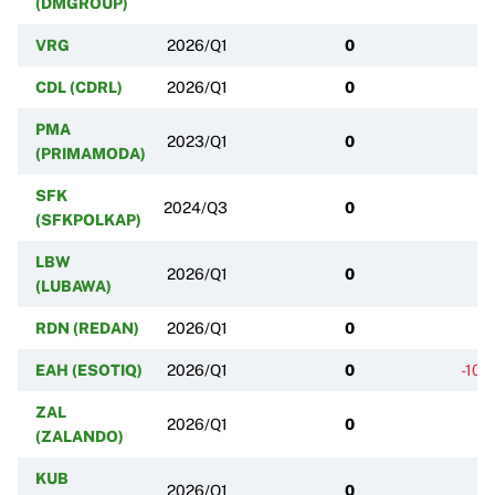
(DMGROUP)
VRG
2026/Q1
0
CDL (CDRL)
2026/Q1
0
PMA
2023/Q1
0
(PRIMAMODA)
SFK
2024/Q3
0
(SFKPOLKAP)
LBW
2026/Q1
0
(LUBAWA)
RDN (REDAN)
2026/Q1
0
EAH (ESOTIQ)
2026/Q1
0
-100
ZAL
2026/Q1
0
(ZALANDO)
KUB
2026/Q1
0