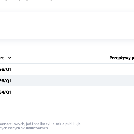
rt
Przepływy pi
26/Q1
26/Q1
24/Q1
nostkowych, jeśli spółka tylko takie publikuje.
anych danych skumulowanych.