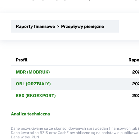
Raporty finansowe > Przepływy pieniężne
Profil
Rapo
MBR (MOBRUK)
20
OBL (ORZBIALY)
20
EEX (EKOEXPORT)
20
Analiza techniczna
Dane pozyskiwane są ze skonsolidowanych sprawozdań finansowych lub jed
Dane kwartalne RZiS oraz CashFlow obliczne są na podstawie publikow
Dane w tys. PLN