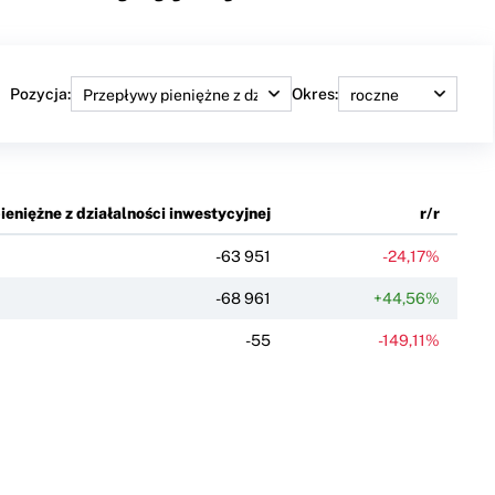
Pozycja:
Okres:
eniężne z działalności inwestycyjnej
r/r
-63 951
-24,17%
-68 961
+44,56%
-55
-149,11%