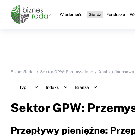
Wiadomości
Giełda
Fundusze
Wa
BiznesRadar
Sektor GPW: Przemysł inne
Analiza finansowa
Typ
Indeks
Branża
Sektor GPW: Przemys
Przepływy pieniężne: Przep