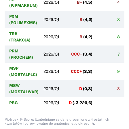
2026/Q1
B+
(
4,5
)
4
(PJPMAKRUM)
PXM
2026/Q1
B
(
4,2
)
8
(POLIMEXMS)
TRK
2026/Q1
B
(
4,2
)
8
(TRAKCJA)
PRM
2026/Q1
CCC+
(
3,4
)
7
(PROCHEM)
MSP
2026/Q1
CCC+
(
3,3
)
9
(MOSTALPLC)
MSW
2026/Q1
D
(
0,3
)
3
(MOSTALWAR)
PBG
2026/Q1
D
(
-3 220,6
)
Piotroski F-Score: Uzględniane są dane urocznione z 4 ostatnich
kwartałów i porównywalne do analogicznego okresu r/r.