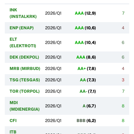
INK
2026/Q1
AAA
(
12,9
)
7
(INSTALKRK)
ENP (ENAP)
2026/Q1
AAA
(
10,6
)
4
ELT
2026/Q1
AAA
(
10,4
)
6
(ELEKTROTI)
DEK (DEKPOL)
2026/Q1
AAA
(
8,6
)
6
MRB (MIRBUD)
2026/Q1
AA+
(
7,8
)
4
TSG (TESGAS)
2026/Q1
AA
(
7,3
)
3
TOR (TORPOL)
2026/Q1
AA-
(
7,1
)
7
MDI
2026/Q1
A
(
6,7
)
8
(MDIENERGIA)
CFI
2026/Q1
BBB
(
6,2
)
8
ITB