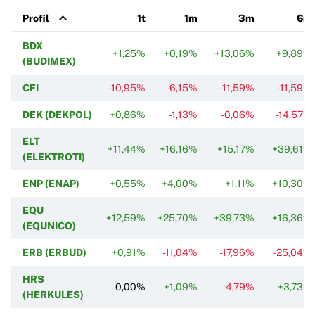
Profil
1t
1m
3m
6m
BDX
+1,25%
+0,19%
+13,06%
+9,89%
(BUDIMEX)
CFI
-10,95%
-6,15%
-11,59%
-11,59%
DEK (DEKPOL)
+0,86%
-1,13%
-0,06%
-14,57%
ELT
+11,44%
+16,16%
+15,17%
+39,61%
(ELEKTROTI)
ENP (ENAP)
+0,55%
+4,00%
+1,11%
+10,30%
EQU
+12,59%
+25,70%
+39,73%
+16,36%
(EQUNICO)
ERB (ERBUD)
+0,91%
-11,04%
-17,96%
-25,04%
HRS
0,00%
+1,09%
-4,79%
+3,73%
(HERKULES)