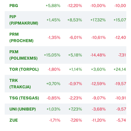
PBG
+5,88%
-12,20%
-10,00%
-10,00%
PJP
+1,45%
+8,53%
+17,32%
+15,07%
(PJPMAKRUM)
PRM
-1,35%
-6,01%
-10,61%
-12,40%
(PROCHEM)
PXM
+15,05%
+5,18%
-14,48%
-7,31%
(POLIMEXMS)
TOR (TORPOL)
-1,80%
+1,14%
+3,60%
+24,14%
TRK
+0,70%
-0,97%
-12,59%
-19,57%
(TRAKCJA)
TSG (TESGAS)
-0,85%
-2,23%
-9,07%
-10,91%
UNI (UNIBEP)
+1,03%
+7,23%
-3,68%
-9,57%
ZUE
-1,71%
-7,26%
-11,20%
-5,74%