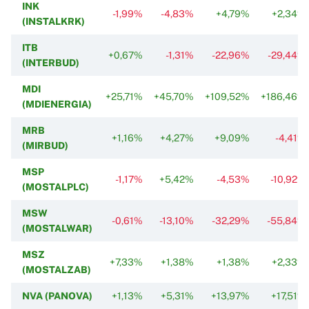
INK
-1,99%
-4,83%
+4,79%
+2,34%
(INSTALKRK)
ITB
+0,67%
-1,31%
-22,96%
-29,44%
(INTERBUD)
MDI
+25,71%
+45,70%
+109,52%
+186,46%
(MDIENERGIA)
MRB
+1,16%
+4,27%
+9,09%
-4,41%
(MIRBUD)
MSP
-1,17%
+5,42%
-4,53%
-10,92%
(MOSTALPLC)
MSW
-0,61%
-13,10%
-32,29%
-55,84%
(MOSTALWAR)
MSZ
+7,33%
+1,38%
+1,38%
+2,33%
(MOSTALZAB)
NVA (PANOVA)
+1,13%
+5,31%
+13,97%
+17,51%