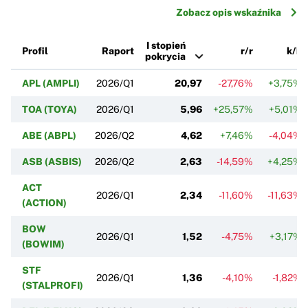
Zobacz opis wskaźnika
I stopień
Profil
Raport
r/r
k/k
pokrycia
APL (AMPLI)
2026/Q1
20,97
-27,76%
+3,75%
TOA (TOYA)
2026/Q1
5,96
+25,57%
+5,01%
ABE (ABPL)
2026/Q2
4,62
+7,46%
-4,04%
ASB (ASBIS)
2026/Q2
2,63
-14,59%
+4,25%
ACT
2026/Q1
2,34
-11,60%
-11,63%
(ACTION)
BOW
2026/Q1
1,52
-4,75%
+3,17%
(BOWIM)
STF
2026/Q1
1,36
-4,10%
-1,82%
(STALPROFI)