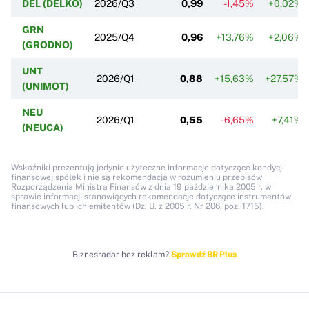
DEL (DELKO)
2026/Q3
0,99
-1,45%
+0,02%
GRN
2025/Q4
0,96
+13,76%
+2,06%
(GRODNO)
UNT
2026/Q1
0,88
+15,63%
+27,57%
(UNIMOT)
NEU
2026/Q1
0,55
-6,65%
+7,41%
(NEUCA)
Wskaźniki prezentują jedynie użyteczne informacje dotyczące kondycji
finansowej spółek i nie są rekomendacją w rozumieniu przepisów
Rozporządzenia Ministra Finansów z dnia 19 października 2005 r. w
sprawie informacji stanowiących rekomendacje dotyczące instrumentów
finansowych lub ich emitentów (Dz. U. z 2005 r. Nr 206, poz. 1715).
Biznesradar bez reklam?
Sprawdź BR Plus