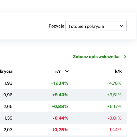
Pozycja:
Zobacz opis wskaźnika
okrycia
r/r
k/k
1,93
+17,34%
+4,78%
0,96
+9,40%
+3,51%
2,66
+0,88%
+6,17%
1,39
-0,44%
-0,01%
2,03
-10,25%
-1,44%