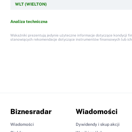
WLT (WIELTON)
Analiza techniczna
Wskaźniki prezentują jedynie użyteczne informacje dotyczące kondycji fi
stanowiących rekomendacje dotyczące instrumentów finansowych lub ich em
Biznesradar
Wiadomości
Wiadomości
Dywidendy i skup akcji