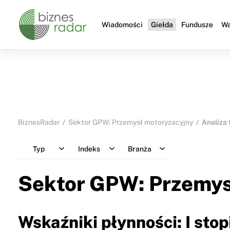
Wiadomości
Giełda
Fundusze
Wa
BiznesRadar
Sektor GPW: Przemysł motoryzacyjny
Analiza
Typ
Indeks
Branża
Sektor GPW: Przemys
Wskaźniki płynności: I stop