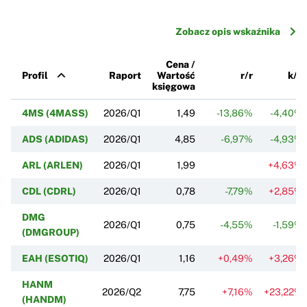
Zobacz opis wskaźnika
Cena /
Profil
Raport
Wartość
r/r
k/k
księgowa
4MS (4MASS)
2026/Q1
1,49
-13,86%
-4,40%
ADS (ADIDAS)
2026/Q1
4,85
-6,97%
-4,93%
ARL (ARLEN)
2026/Q1
1,99
+4,63%
CDL (CDRL)
2026/Q1
0,78
-7,79%
+2,85%
DMG
2026/Q1
0,75
-4,55%
-1,59%
(DMGROUP)
EAH (ESOTIQ)
2026/Q1
1,16
+0,49%
+3,26%
HANM
2026/Q2
7,75
+7,16%
+23,22%
(HANDM)