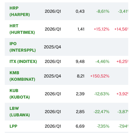
HRP
2026/Q1
0,43
-8,61%
-3,41%
(HARPER)
HRT
2026/Q1
1,41
+15,12%
+14,56%
(HURTIMEX)
IPO
2025/Q4
(INTERSPPL)
ITX (INDITEX)
2026/Q1
9,48
-4,46%
+6,25%
KMB
2025/Q4
8,21
+150,52%
(KOMBINAT)
KUB
2026/Q1
2,39
-12,63%
+3,92%
(KUBOTA)
LBW
2026/Q1
2,85
-22,47%
-3,87%
(LUBAWA)
LPP
2026/Q1
6,69
-7,35%
-7,94%