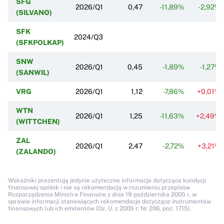
SFG
2026/Q1
0,47
-11,89%
-2,92%
(SILVANO)
SFK
2024/Q3
(SFKPOLKAP)
SNW
2026/Q1
0,45
-1,89%
-1,27%
(SANWIL)
VRG
2026/Q1
1,12
-7,86%
+0,01%
WTN
2026/Q1
1,25
-11,63%
+2,49%
(WITTCHEN)
ZAL
2026/Q1
2,47
-2,72%
+3,21%
(ZALANDO)
Wskaźniki prezentują jedynie użyteczne informacje dotyczące kondycji
finansowej spółek i nie są rekomendacją w rozumieniu przepisów
Rozporządzenia Ministra Finansów z dnia 19 października 2005 r. w
sprawie informacji stanowiących rekomendacje dotyczące instrumentów
finansowych lub ich emitentów (Dz. U. z 2005 r. Nr 206, poz. 1715).