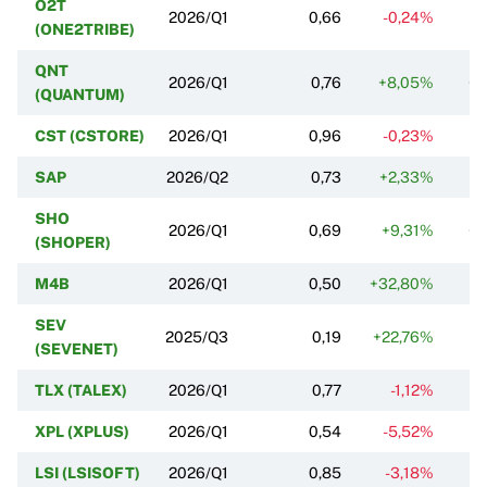
O2T
2026/Q1
0,66
-0,24%
+
(ONE2TRIBE)
QNT
2026/Q1
0,76
+8,05%
+
(QUANTUM)
CST (CSTORE)
2026/Q1
0,96
-0,23%
+
SAP
2026/Q2
0,73
+2,33%
+
SHO
2026/Q1
0,69
+9,31%
+
(SHOPER)
M4B
2026/Q1
0,50
+32,80%
+
SEV
2025/Q3
0,19
+22,76%
+
(SEVENET)
TLX (TALEX)
2026/Q1
0,77
-1,12%
+
XPL (XPLUS)
2026/Q1
0,54
-5,52%
+
LSI (LSISOFT)
2026/Q1
0,85
-3,18%
+