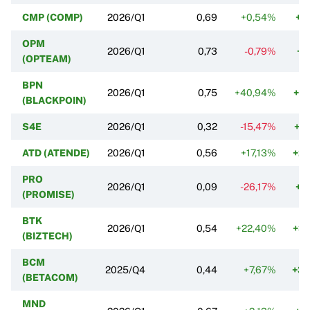
CMP (COMP)
2026/Q1
0,69
+0,54%
+1
OPM
2026/Q1
0,73
-0,79%
+1
(OPTEAM)
BPN
2026/Q1
0,75
+40,94%
+1
(BLACKPOIN)
S4E
2026/Q1
0,32
-15,47%
+2
ATD (ATENDE)
2026/Q1
0,56
+17,13%
+2
PRO
2026/Q1
0,09
-26,17%
+2
(PROMISE)
BTK
2026/Q1
0,54
+22,40%
+3
(BIZTECH)
BCM
2025/Q4
0,44
+7,67%
+3
(BETACOM)
MND