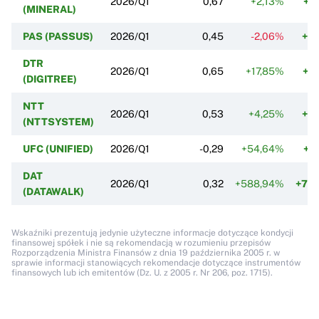
2026/Q1
0,67
+2,13%
+3
(MINERAL)
PAS (PASSUS)
2026/Q1
0,45
-2,06%
+4
DTR
2026/Q1
0,65
+17,85%
+5
(DIGITREE)
NTT
2026/Q1
0,53
+4,25%
+5
(NTTSYSTEM)
UFC (UNIFIED)
2026/Q1
-0,29
+54,64%
+8
DAT
2026/Q1
0,32
+588,94%
+77
(DATAWALK)
Wskaźniki prezentują jedynie użyteczne informacje dotyczące kondycji
finansowej spółek i nie są rekomendacją w rozumieniu przepisów
Rozporządzenia Ministra Finansów z dnia 19 października 2005 r. w
sprawie informacji stanowiących rekomendacje dotyczące instrumentów
finansowych lub ich emitentów (Dz. U. z 2005 r. Nr 206, poz. 1715).