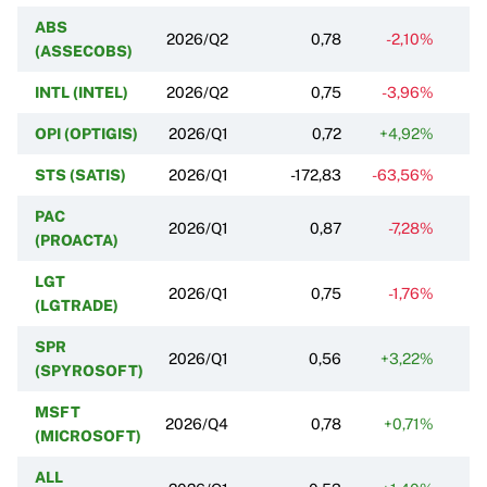
ABS
2026/Q2
0,78
-2,10%
-
(ASSECOBS)
INTL (INTEL)
2026/Q2
0,75
-3,96%
-
OPI (OPTIGIS)
2026/Q1
0,72
+4,92%
-
STS (SATIS)
2026/Q1
-172,83
-63,56%
-
PAC
2026/Q1
0,87
-7,28%
-
(PROACTA)
LGT
2026/Q1
0,75
-1,76%
-
(LGTRADE)
SPR
2026/Q1
0,56
+3,22%
-
(SPYROSOFT)
MSFT
2026/Q4
0,78
+0,71%
-
(MICROSOFT)
ALL