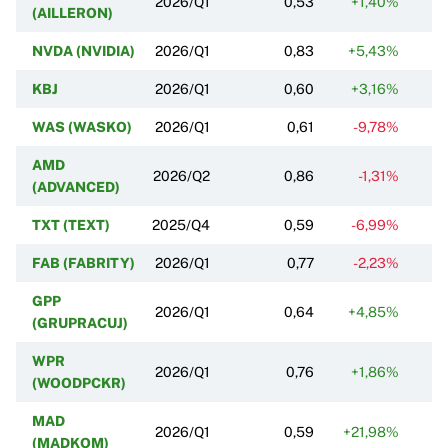
2026/Q1
0,53
+1,40%
-
(AILLERON)
NVDA (NVIDIA)
2026/Q1
0,83
+5,43%
KBJ
2026/Q1
0,60
+3,16%
-
WAS (WASKO)
2026/Q1
0,61
-9,78%
-
AMD
2026/Q2
0,86
-1,31%
-
(ADVANCED)
TXT (TEXT)
2025/Q4
0,59
-6,99%
-
FAB (FABRITY)
2026/Q1
0,77
-2,23%
-
GPP
2026/Q1
0,64
+4,85%
-
(GRUPRACUJ)
WPR
2026/Q1
0,76
+1,86%
-
(WOODPCKR)
MAD
2026/Q1
0,59
+21,98%
+
(MADKOM)