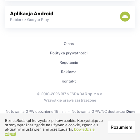
Aplikacja Android
Pobierz z Google Play
O nas
Polityka prywatności
Regulamin
Reklama
Kontakt
© 2010-2026 BIZNESRADAR sp. z o.o.
Wszystkie prawa zastrzeżone
Notowania GPW
opóźnione 15 min.
Notowania GPW/NC dostarcza
Dom
Maklerski BDM S.A.
BiznesRadar.pl korzysta z plików cookie. Korzystając ze
strony wyrażasz zgodę na używanie cookie, zgodnie z
Rozumiem
Technologię dostarcza:
aktualnymi ustawieniami przeglądarki.
Dowiedz się
więcej