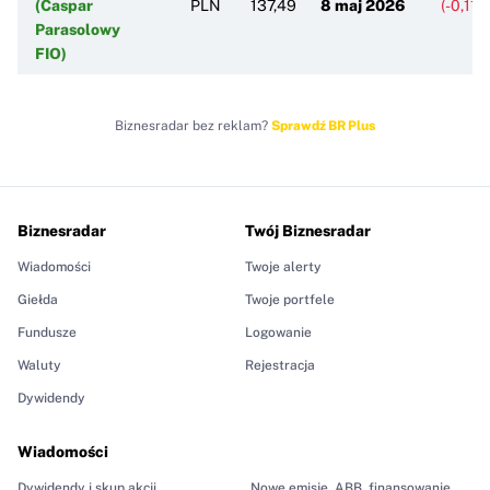
(Caspar
PLN
137,49
8 maj 2026
(-0,11%
Parasolowy
FIO)
Biznesradar bez reklam?
Sprawdź BR Plus
Biznesradar
Twój Biznesradar
Wiadomości
Twoje alerty
Giełda
Twoje portfele
Fundusze
Logowanie
Waluty
Rejestracja
Dywidendy
Wiadomości
Dywidendy i skup akcji
Nowe emisje, ABB, finansowanie