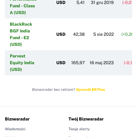
USD
5,41
31 gru 2019
(-0,07
Fund - Class
A (USD)
BlackRock
BGF India
USD
42,38
5 sie 2022
(+0,26%
Fund - E2
(USD)
Parvest
Equity India
USD
165,97
16 maj 2023
(-0,11
(USD)
Biznesradar bez reklam?
Sprawdź BR Plus
Biznesradar
Twój Biznesradar
Wiadomości
Twoje alerty