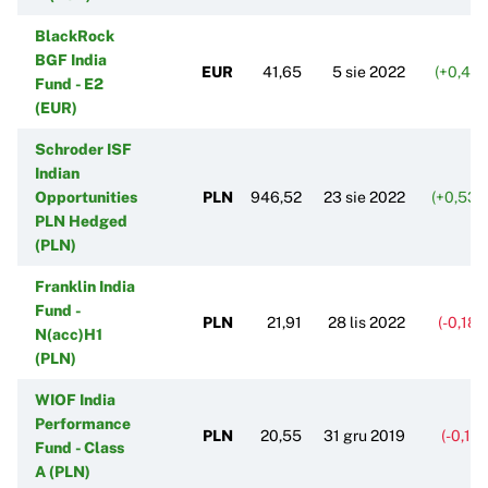
BlackRock
BGF India
EUR
41,65
5 sie 2022
(+0,41%
Fund - E2
(EUR)
Schroder ISF
Indian
Opportunities
PLN
946,52
23 sie 2022
(+0,53%
PLN Hedged
(PLN)
Franklin India
Fund -
PLN
21,91
28 lis 2022
(-0,18
N(acc)H1
(PLN)
WIOF India
Performance
PLN
20,55
31 gru 2019
(-0,11
Fund - Class
A (PLN)