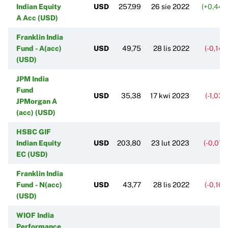
Indian Equity
USD
257,99
26 sie 2022
(+0,44%
A Acc (USD)
Franklin India
Fund - A(acc)
USD
49,75
28 lis 2022
(-0,14
(USD)
JPM India
Fund
USD
35,38
17 kwi 2023
(-1,03
JPMorgan A
(acc) (USD)
HSBC GIF
Indian Equity
USD
203,80
23 lut 2023
(-0,07
EC (USD)
Franklin India
Fund - N(acc)
USD
43,77
28 lis 2022
(-0,16
(USD)
WIOF India
Performance