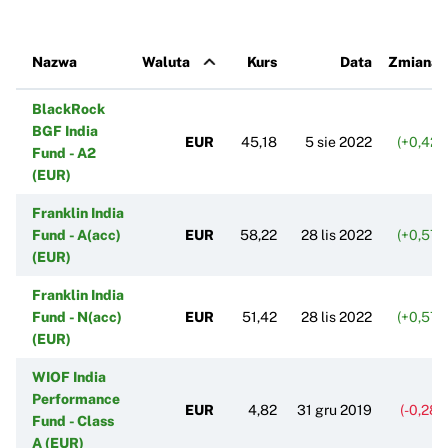
Nazwa
Waluta
Kurs
Data
Zmiana 
BlackRock
BGF India
EUR
45,18
5 sie 2022
(+0,42%
Fund - A2
(EUR)
Franklin India
Fund - A(acc)
EUR
58,22
28 lis 2022
(+0,57%
(EUR)
Franklin India
Fund - N(acc)
EUR
51,42
28 lis 2022
(+0,57%
(EUR)
WIOF India
Performance
EUR
4,82
31 gru 2019
(-0,28
Fund - Class
A (EUR)