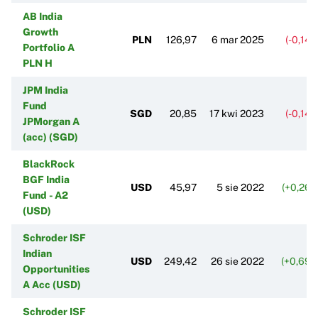
AB India
Growth
PLN
126,97
6 mar 2025
(-0,14
Portfolio A
PLN H
JPM India
Fund
SGD
20,85
17 kwi 2023
(-0,14
JPMorgan A
(acc) (SGD)
BlackRock
BGF India
USD
45,97
5 sie 2022
(+0,26%
Fund - A2
(USD)
Schroder ISF
Indian
USD
249,42
26 sie 2022
(+0,69%
Opportunities
A Acc (USD)
Schroder ISF