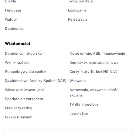
Giełda
Twoje portfele
Fundusze
Logowanie
Waluty
Rejestracja
Dywidendy
Wiadomości
Dywidendy i skup akcji
Nowe emisje, ABB, finansowanie
Wyniki spółek
Kontrakty, przetargi, umowy
Perspektywy dla spółek
Certyfikaty Turbo (ING N.V.)
Dywidendowe Analizy Spółek [DAS]
Wezwania
Wiesz w co inwestujesz
Notowania, wezwania, obrót
akcjami
Spotkanie z zarządem
TV dla inwestora
Maklerzy radzą
newsletter
teksty Premium