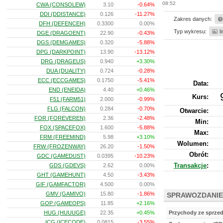
08:52
CWA (CONSOLEW)
3.10
-0.64%
DDI (DDISTANCE)
0.126
-11.27%
Zakres danych:
DFH (DEFENCEH)
0.3300
0.00%
Typ wykresu:
l
DGE (DRAGOENT)
22.90
-0.43%
DGS (DEMGAMES)
0.320
-5.88%
DPG (DARKPOINT)
13.90
-13.12%
DRG (DRAGEUS)
0.940
+3.30%
DUA (DUALITY)
0.724
-0.28%
ECC (ECCGAMES)
0.1750
-5.41%
Data:
END (ENEIDA)
4.40
+0.46%
Kurs
:
F51 (FARM51)
2.000
-0.99%
FLG (FALCON)
0.284
-0.70%
Otwarcie:
FOR (FOREVEREN)
2.36
-2.48%
Min:
FOX (SPACEFOX)
1.600
-5.88%
Max:
FRM (FREEMIND)
5.98
+3.10%
Wolumen:
FRW (FROZENWAY)
26.20
-1.50%
Obrót:
GDC (GAMEDUST)
0.0395
-10.23%
Transakcje
:
GDS (GDEVS)
2.62
0.00%
GHT (GAMEHUNT)
4.50
-3.43%
GIF (GAMFACTOR)
4.500
0.00%
GMV (GAMIVO)
15.80
-1.86%
SPRAWOZDANIE
GOP (GAMEOPS)
11.85
+2.16%
HUG (HUUUGE)
22.35
+0.45%
Przychody ze sprze
ICG (ICECODE)
0.0815
-3.55%