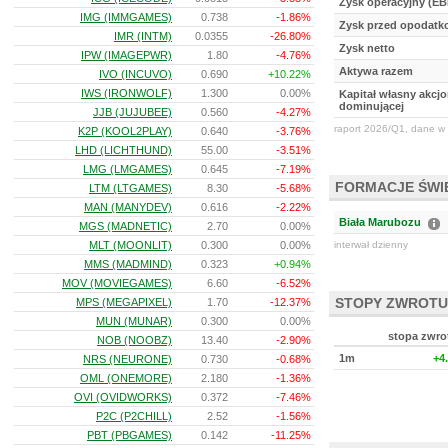
Zysk operacyjny (EB
IMG (IMMGAMES)
0.738
-1.86%
Zysk przed opodat
IMR (INTM)
0.0355
-26.80%
Zysk netto
IPW (IMAGEPWR)
1.80
-4.76%
Aktywa razem
IVO (INCUVO)
0.690
+10.22%
IWS (IRONWOLF)
1.300
0.00%
Kapitał własny akcjo
dominującej
JJB (JUJUBEE)
0.560
-4.27%
raport 2026/Q1, dane w 
K2P (KOOL2PLAY)
0.640
-3.76%
LHD (LICHTHUND)
55.00
-3.51%
LMG (LMGAMES)
0.645
-7.19%
FORMACJE ŚW
LTM (LTGAMES)
8.30
-5.68%
MAN (MANYDEV)
0.616
-2.22%
Biała Marubozu
MGS (MADNETIC)
2.70
0.00%
MLT (MOONLIT)
0.300
0.00%
interwał dzienny
MMS (MADMIND)
0.323
+0.94%
MOV (MOVIEGAMES)
6.60
-6.52%
STOPY ZWROTU
MPS (MEGAPIXEL)
1.70
-12.37%
MUN (MUNAR)
0.300
0.00%
stopa zwro
NOB (NOOBZ)
13.40
-2.90%
1m
+4
NRS (NEURONE)
0.730
-0.68%
OML (ONEMORE)
2.180
-1.36%
OVI (OVIDWORKS)
0.372
-7.46%
P2C (P2CHILL)
2.52
-1.56%
PBT (PBGAMES)
0.142
-11.25%