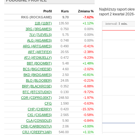
PODOBNE PROFILE
Najbliższy raport okr
Profil
Kurs
Zmiana %
raport 2 kwartał
2026-
RKG (ROCKGAME)
9.70
-7.62%
11B (11BIT)
135.50
+1.12%
interwał:
1 min.
3RG (3RGAMES)
0.750
0.00%
7LV (7LEVELS)
5.75
0.00%
ALG (AIGAMES)
0.748
0.00%
ARG (ARTGAMES)
0.490
-0.41%
ART (ARTIFEX)
20.55
-2.38%
ATJ (ATOMJELLY)
0.472
-9.23%
BBT (BOOMBIT)
5.48
+1.48%
BCS (BIGCHEESE)
4.60
-2.02%
BKD (BKDGAMES)
2.50
+0.81%
BLO (BLOOBER)
24.05
-0.21%
BRP (BLACKROSE)
0.352
-6.88%
BTC (BTCSTUDIO)
0.130
-9.72%
CDR (CDPROJEKT)
248.50
-1.97%
CFG
1.590
-0.63%
CHP (CHERRY)
0.420
-15.32%
CIG (CIGAMES)
2.565
-0.58%
CLA (CONSOLE)
5.90
-0.84%
CRB (CARBONSTU)
2.06
+3.00%
CRJ (CREEPYJAR)
546.00
+1.11%