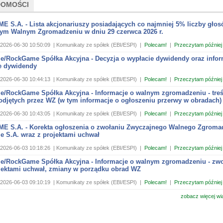
DOMOŚCI
 S.A. - Lista akcjonariuszy posiadających co najmniej 5% liczby głos
ym Walnym Zgromadzeniu w dniu 29 czerwca 2026 r.
2026-06-30 10:50:09
| Komunikaty ze spółek (EBI/ESPI)
|
Polecam!
|
Przeczytam później
/RockGame Spółka Akcyjna - Decyzja o wypłacie dywidendy oraz infor
e dywidendy
2026-06-30 10:44:13
| Komunikaty ze spółek (EBI/ESPI)
|
Polecam!
|
Przeczytam później
/RockGame Spółka Akcyjna - Informacje o walnym zgromadzeniu - tre
odjętych przez WZ (w tym informacje o ogłoszeniu przerwy w obradach)
2026-06-30 10:43:05
| Komunikaty ze spółek (EBI/ESPI)
|
Polecam!
|
Przeczytam później
 S.A. - Korekta ogłoszenia o zwołaniu Zwyczajnego Walnego Zgroma
 S.A. wraz z projektami uchwał
2026-06-03 10:18:26
| Komunikaty ze spółek (EBI/ESPI)
|
Polecam!
|
Przeczytam później
/RockGame Spółka Akcyjna - Informacje o walnym zgromadzeniu - zwo
jektami uchwał, zmiany w porządku obrad WZ
2026-06-03 09:10:19
| Komunikaty ze spółek (EBI/ESPI)
|
Polecam!
|
Przeczytam później
zobacz więcej wi