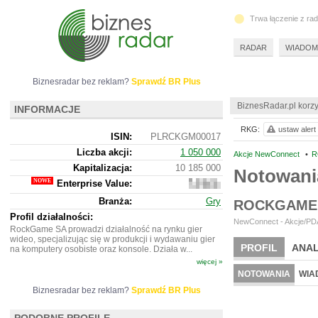
Trwa łączenie z ra
RADAR
WIADOM
Biznesradar bez reklam?
Sprawdź BR Plus
BiznesRadar.pl korzy
INFORMACJE
RKG:
ustaw alert
ISIN:
PLRCKGM00017
Liczba akcji:
1 050 000
Akcje NewConnect
•
R
Kapitalizacja:
10 185 000
Notowan
Enterprise Value:
8
064
Branża:
Gry
ROCKGAME 
000
Profil działalności:
NewConnect - Akcje/PDA
RockGame SA prowadzi działalność na rynku gier
wideo, specjalizując się w produkcji i wydawaniu gier
PROFIL
ANAL
na komputery osobiste oraz konsole. Działa w...
więcej »
NOTOWANIA
WIA
Biznesradar bez reklam?
Sprawdź BR Plus