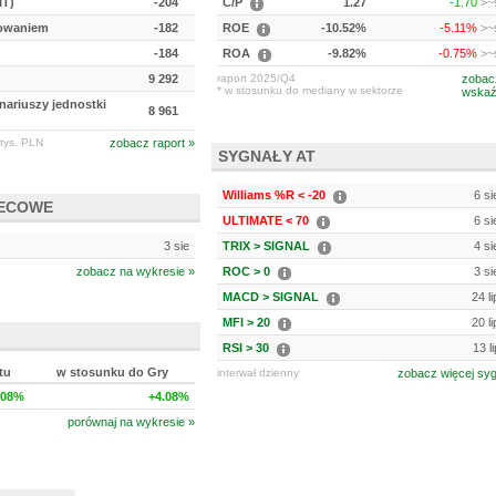
IT)
-204
C/P
1.27
-1.70
>~s
kowaniem
-182
ROE
-10.52%
-5.11%
>~s
-184
ROA
-9.82%
-0.75%
>~s
9 292
raport 2025/Q4
zobac
* w stosunku do mediany w sektorze
wskaź
nariuszy jednostki
8 961
tys. PLN
zobacz raport »
SYGNAŁY AT
Williams %R < -20
6 si
IECOWE
ULTIMATE < 70
6 si
3 sie
TRIX > SIGNAL
4 si
zobacz na wykresie »
ROC > 0
3 si
MACD > SIGNAL
24 l
MFI > 20
20 l
RSI > 30
13 l
tu
w stosunku do Gry
interwał dzienny
zobacz więcej sy
.08%
+4.08%
porównaj na wykresie »