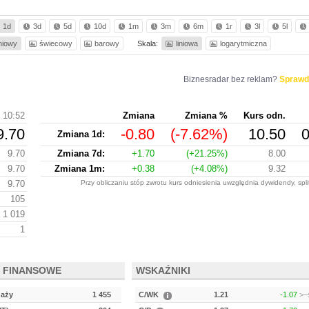
1d
3d
5d
10d
1m
3m
6m
1r
3l
5l
iniowy
świecowy
barowy
Skala:
liniowa
logarytmiczna
Biznesradar bez reklam?
Sprawd
10:52
Zmiana
Zmiana %
Kurs odn.
9.70
-0.80
(-7.62%)
10.50
0
Zmiana 1d:
9.70
Zmiana 7d:
+1.70
(+21.25%)
8.00
9.70
Zmiana 1m:
+0.38
(+4.08%)
9.32
9.70
Przy obliczaniu stóp zwrotu kurs odniesienia uwzględnia dywidendy, spl
105
1 019
1
 FINANSOWE
WSKAŹNIKI
daży
1 455
C/WK
1.21
-1.07
>~s