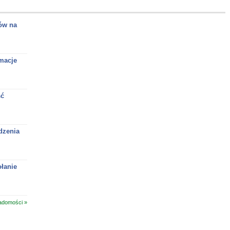
ów na
macje
ść
dzenia
łanie
adomości »