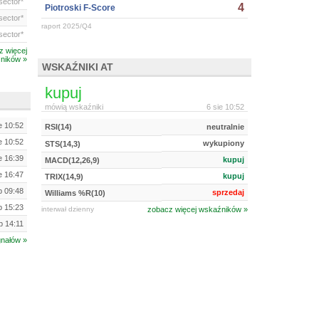
ector*
4
Piotroski F-Score
ector*
raport 2025/Q4
ector*
z więcej
ników »
WSKAŹNIKI AT
kupuj
mówią wskaźniki
6 sie 10:52
e 10:52
RSI(14)
neutralnie
e 10:52
wykupiony
STS(14,3)
e 16:39
kupuj
MACD(12,26,9)
e 16:47
kupuj
TRIX(14,9)
ip 09:48
sprzedaj
Williams %R(10)
ip 15:23
interwał dzienny
zobacz więcej wskaźników »
ip 14:11
gnałów »