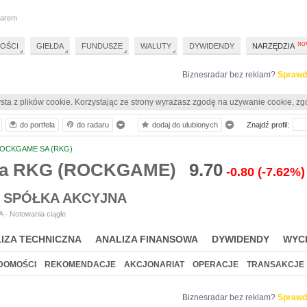
darem
OŚCI
GIEŁDA
FUNDUSZE
WALUTY
DYWIDENDY
NARZĘDZIA
Biznesradar bez reklam?
Sprawd
sta z plików cookie. Korzystając ze strony wyrażasz zgodę na używanie cookie, zg
do portfela
do radaru
dodaj do ulubionych
Znajdź profil:
OCKGAME SA (RKG)
ia RKG (ROCKGAME)
9.70
-0.80
(-7.62%)
SPÓŁKA AKCYJNA
 - Notowania ciągłe
IZA TECHNICZNA
ANALIZA FINANSOWA
DYWIDENDY
WYC
DOMOŚCI
REKOMENDACJE
AKCJONARIAT
OPERACJE
TRANSAKCJE
Biznesradar bez reklam?
Sprawd