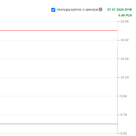
skoryguj wykres o operacje
07.07.2026 DYW
0.48 PLN
10.58
10.42
10.26
10.10
9.94
9.78
9.62