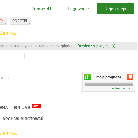
Pomoc
Logowanie
Rejestracja
PORTFEL
ź BR Plus
odnie z aktualnymi ustawieniami przeglądarki.
Dowiedz się więcej.
[x]
moja prognoza
10:52
zobacz ranking
NOWE
ENA
BR LAB
ARCHIWUM NOTOWAŃ
ź BR Plus