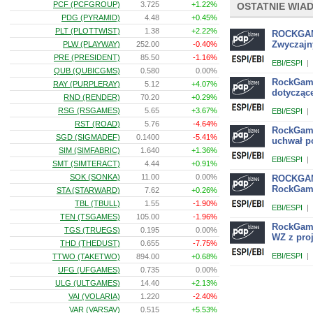
PCF (PCFGROUP)
3.725
+1.22%
OSTATNIE WIA
PDG (PYRAMID)
4.48
+0.45%
PLT (PLOTTWIST)
1.38
+2.22%
ROCKGAME
Zwyczajn
PLW (PLAYWAY)
252.00
-0.40%
PRE (PRESIDENT)
85.50
-1.16%
EBI/ESPI
|
QUB (QUBICGMS)
0.580
0.00%
RockGame
RAY (PURPLERAY)
5.12
+4.07%
dotycząc
RND (RENDER)
70.20
+0.29%
RSG (RSGAMES)
5.65
+3.67%
EBI/ESPI
|
RST (ROAD)
5.76
-4.64%
RockGame
SGD (SIGMADEF)
0.1400
-5.41%
uchwał p
SIM (SIMFABRIC)
1.640
+1.36%
EBI/ESPI
|
SMT (SIMTERACT)
4.44
+0.91%
SOK (SONKA)
11.00
0.00%
ROCKGAME
RockGame
STA (STARWARD)
7.62
+0.26%
TBL (TBULL)
1.55
-1.90%
EBI/ESPI
|
TEN (TSGAMES)
105.00
-1.96%
RockGame
TGS (TRUEGS)
0.195
0.00%
WZ z pro
THD (THEDUST)
0.655
-7.75%
EBI/ESPI
|
TTWO (TAKETWO)
894.00
+0.68%
UFG (UFGAMES)
0.735
0.00%
ULG (ULTGAMES)
14.40
+2.13%
VAI (VOLARIA)
1.220
-2.40%
VAR (VARSAV)
0.515
+5.53%