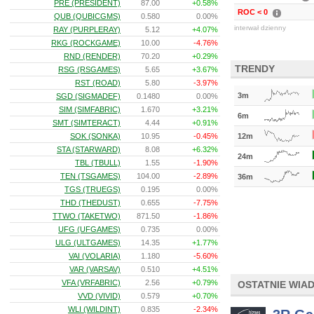
PRE (PRESIDENT)
87.00
+0.58%
ROC < 0
QUB (QUBICGMS)
0.580
0.00%
interwał dzienny
RAY (PURPLERAY)
5.12
+4.07%
RKG (ROCKGAME)
10.00
-4.76%
RND (RENDER)
70.20
+0.29%
TRENDY
RSG (RSGAMES)
5.65
+3.67%
RST (ROAD)
5.80
-3.97%
3m
SGD (SIGMADEF)
0.1480
0.00%
SIM (SIMFABRIC)
1.670
+3.21%
6m
SMT (SIMTERACT)
4.44
+0.91%
SOK (SONKA)
10.95
-0.45%
12m
STA (STARWARD)
8.08
+6.32%
24m
TBL (TBULL)
1.55
-1.90%
TEN (TSGAMES)
104.00
-2.89%
36m
TGS (TRUEGS)
0.195
0.00%
THD (THEDUST)
0.655
-7.75%
TTWO (TAKETWO)
871.50
-1.86%
UFG (UFGAMES)
0.735
0.00%
ULG (ULTGAMES)
14.35
+1.77%
VAI (VOLARIA)
1.180
-5.60%
VAR (VARSAV)
0.510
+4.51%
VFA (VRFABRIC)
2.56
+0.79%
OSTATNIE WIA
VVD (VIVID)
0.579
+0.70%
WLI (WILDINT)
0.835
-2.34%