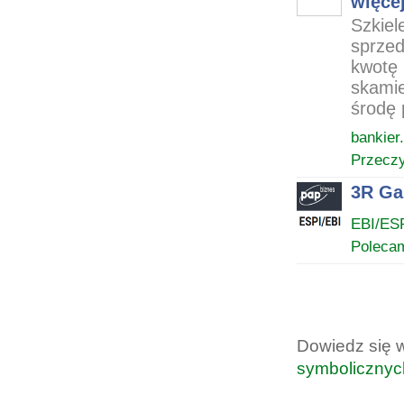
więcej
Szkiel
sprzed
kwotę 
skamie
środę 
bankier.
Przeczy
3R Ga
EBI/ES
Poleca
Dowiedz się 
symbolicznyc