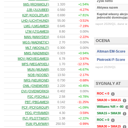
Zysk netto
IWS (IRONWOLF)
1.320
+1.54%
Aktywa razem
JJB (JUJUBEE)
0.560
-4.27%
Kapitał własny akcj
K2P (KOOL2PLAY)
0.690
+7.81%
jednostki dominując
LHD (LICHTHUND)
55.00
-3.51%
raport 2026/Q1, dane w 
LMG (LMGAMES)
0.645
-7.19%
LTM (LTGAMES)
8.80
0.00%
MAN (MANYDEV)
0.616
-2.22%
OCENA
MGS (MADNETIC)
2.70
0.00%
MLT (MOONLIT)
0.300
0.00%
Altman EM-Score
MMS (MADMIND)
0.323
+0.94%
MOV (MOVIEGAMES)
6.78
-3.97%
Piotroski F-Score
MPS (MEGAPIXEL)
1.70
-12.37%
raport 2026/Q1
MUN (MUNAR)
0.320
+6.67%
NOB (NOOBZ)
13.50
-2.17%
NRS (NEURONE)
0.730
-0.68%
SYGNAŁY AT
OML (ONEMORE)
2.220
+0.45%
OVI (OVIDWORKS)
0.402
0.00%
ROC < 0
P2C (P2CHILL)
2.58
+0.78%
SMA30 > SMA15
PBT (PBGAMES)
0.142
-11.25%
Williams %R > -80
PCF (PCFGROUP)
3.720
+1.09%
PDG (PYRAMID)
4.30
-3.59%
SMA15 > SMA30
PLT (PLOTTWIST)
1.38
+2.22%
ROC > 0
PLW (PLAYWAY)
250.50
-0.99%
SMA30 > SMA15