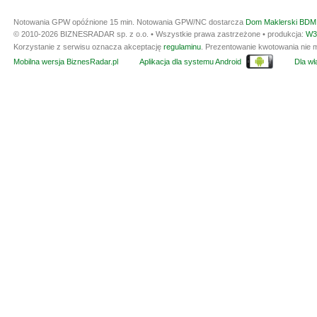
Notowania GPW opóźnione 15 min.
Notowania GPW/NC dostarcza
Dom Maklerski BDM 
© 2010-2026 BIZNESRADAR sp. z o.o. • Wszystkie prawa zastrzeżone • produkcja:
W3
Korzystanie z serwisu oznacza akceptację
regulaminu
. Prezentowanie kwotowania nie m
Mobilna wersja BiznesRadar.pl
Aplikacja dla systemu Android
Dla wła