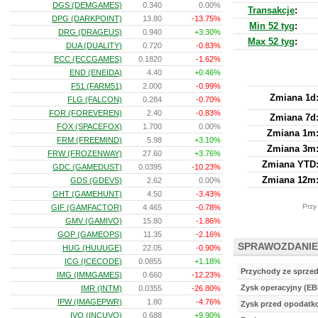
DGS (DEMGAMES)
0.340
0.00%
Transakcje
:
DPG (DARKPOINT)
13.80
-13.75%
Min 52 tyg
:
DRG (DRAGEUS)
0.940
+3.30%
Max 52 tyg
:
DUA (DUALITY)
0.720
-0.83%
ECC (ECCGAMES)
0.1820
-1.62%
END (ENEIDA)
4.40
+0.46%
F51 (FARM51)
2.000
-0.99%
Zmiana 1d
FLG (FALCON)
0.284
-0.70%
FOR (FOREVEREN)
2.40
-0.83%
Zmiana 7d
FOX (SPACEFOX)
1.700
0.00%
Zmiana 1m
FRM (FREEMIND)
5.98
+3.10%
Zmiana 3m
FRW (FROZENWAY)
27.60
+3.76%
Zmiana YTD
GDC (GAMEDUST)
0.0395
-10.23%
Zmiana 12m
GDS (GDEVS)
2.62
0.00%
GHT (GAMEHUNT)
4.50
-3.43%
Przy
GIF (GAMFACTOR)
4.465
-0.78%
GMV (GAMIVO)
15.80
-1.86%
GOP (GAMEOPS)
11.35
-2.16%
SPRAWOZDANIE
HUG (HUUUGE)
22.05
-0.90%
ICG (ICECODE)
0.0855
+1.18%
Przychody ze sprze
IMG (IMMGAMES)
0.660
-12.23%
Zysk operacyjny (EB
IMR (INTM)
0.0355
-26.80%
IPW (IMAGEPWR)
1.80
-4.76%
Zysk przed opodat
IVO (INCUVO)
0.688
+9.90%