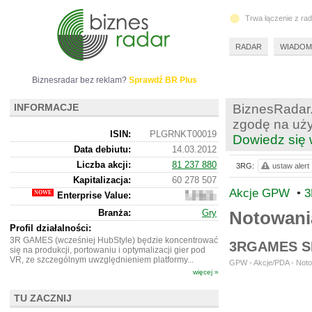
Trwa łączenie z ra
RADAR
WIADOM
Biznesradar bez reklam?
Sprawdź BR Plus
INFORMACJE
BiznesRadar.
zgodę na uży
ISIN:
PLGRNKT00019
Dowiedz się 
Data debiutu:
14.03.2012
Liczba akcji:
81 237 880
3RG:
ustaw alert
Kapitalizacja:
60 278 507
Akcje GPW
•
3
Enterprise Value:
56
711 507
Branża:
Gry
Notowan
Profil działalności:
3R GAMES (wcześniej HubStyle) będzie koncentrować
3RGAMES S
się na produkcji, portowaniu i optymalizacji gier pod
VR, ze szczególnym uwzględnieniem platformy...
GPW - Akcje/PDA - Noto
więcej »
TU ZACZNIJ