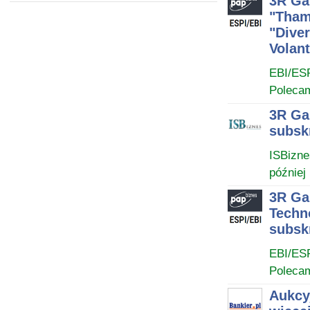
3R Ga
"Tham
"Dive
Volan
EBI/ES
Poleca
3R Ga
subsk
ISBizne
później
3R Ga
Techno
subsk
EBI/ES
Poleca
Aukcy