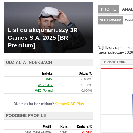
PROFIL
ANAL
NOWE
BR LAB
NOTOWANIA
WIA
List do akcjonariuszy 3R
ARCHIWUM NOTO
Games S.A. 2025 [BR
Premium]
Najbliższy raport okr
raport półroczny
2026
UDZIAŁ W INDEKSACH
interwał:
1 min.
Indeks
Udział %
WIG
0.004%
WIG-GRY
0.133%
WIG-Poland
0.004%
Biznesradar bez reklam?
Sprawdź BR Plus
PODOBNE PROFILE
Profil
Kurs
Zmiana %
3RG (3RGAMES)
0.742
-1.07%