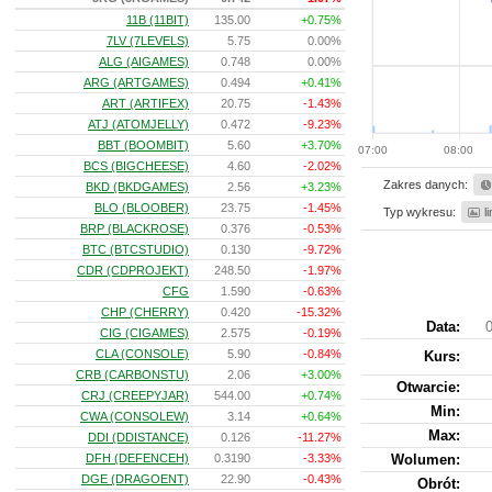
11B (11BIT)
135.00
+0.75%
7LV (7LEVELS)
5.75
0.00%
ALG (AIGAMES)
0.748
0.00%
ARG (ARTGAMES)
0.494
+0.41%
ART (ARTIFEX)
20.75
-1.43%
ATJ (ATOMJELLY)
0.472
-9.23%
BBT (BOOMBIT)
5.60
+3.70%
07:00
08:00
BCS (BIGCHEESE)
4.60
-2.02%
Zakres danych:
BKD (BKDGAMES)
2.56
+3.23%
BLO (BLOOBER)
23.75
-1.45%
Typ wykresu:
l
BRP (BLACKROSE)
0.376
-0.53%
BTC (BTCSTUDIO)
0.130
-9.72%
CDR (CDPROJEKT)
248.50
-1.97%
CFG
1.590
-0.63%
CHP (CHERRY)
0.420
-15.32%
Data:
0
CIG (CIGAMES)
2.575
-0.19%
CLA (CONSOLE)
5.90
-0.84%
Kurs
:
CRB (CARBONSTU)
2.06
+3.00%
Otwarcie:
CRJ (CREEPYJAR)
544.00
+0.74%
Min:
CWA (CONSOLEW)
3.14
+0.64%
Max:
DDI (DDISTANCE)
0.126
-11.27%
DFH (DEFENCEH)
0.3190
-3.33%
Wolumen:
DGE (DRAGOENT)
22.90
-0.43%
Obrót: