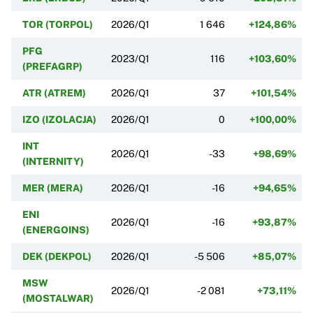
TOR (TORPOL)
2026/Q1
1 646
+124,86%
PFG
2023/Q1
116
+103,60%
(PREFAGRP)
ATR (ATREM)
2026/Q1
37
+101,54%
IZO (IZOLACJA)
2026/Q1
0
+100,00%
INT
2026/Q1
-33
+98,69%
(INTERNITY)
MER (MERA)
2026/Q1
-16
+94,65%
ENI
2026/Q1
-16
+93,87%
(ENERGOINS)
DEK (DEKPOL)
2026/Q1
-5 506
+85,07%
MSW
2026/Q1
-2 081
+73,11%
(MOSTALWAR)