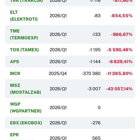
TRK (TRAKCJA)
2026/Q1
-7 116
-811,60%
ELT
2026/Q1
-83
-854,55%
(ELEKTROTI)
TME
2026/Q1
-133
-986,67%
(TERMOEXP)
TOS (TAMEX)
2026/Q1
-1 195
-5 590,48%
APS
2026/Q1
-1 144
-6 829,41%
MCR
2025/Q4
-370 380
-11 285,80%
MSZ
2026/Q1
-3 007
-43 057,14%
(MOSTALZAB)
WGP
2026/Q1
0
(WGPARTNER)
EBX (EKOBOX)
2026/Q1
-276
EPR
2026/Q1
565