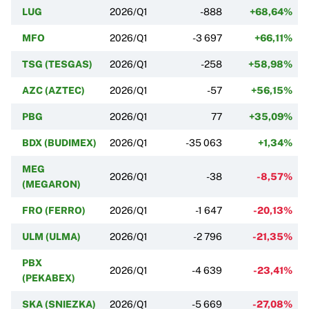
LUG
2026/Q1
-888
+68,64%
MFO
2026/Q1
-3 697
+66,11%
TSG (TESGAS)
2026/Q1
-258
+58,98%
AZC (AZTEC)
2026/Q1
-57
+56,15%
PBG
2026/Q1
77
+35,09%
BDX (BUDIMEX)
2026/Q1
-35 063
+1,34%
MEG
2026/Q1
-38
-8,57%
(MEGARON)
FRO (FERRO)
2026/Q1
-1 647
-20,13%
ULM (ULMA)
2026/Q1
-2 796
-21,35%
PBX
2026/Q1
-4 639
-23,41%
(PEKABEX)
SKA (SNIEZKA)
2026/Q1
-5 669
-27,08%