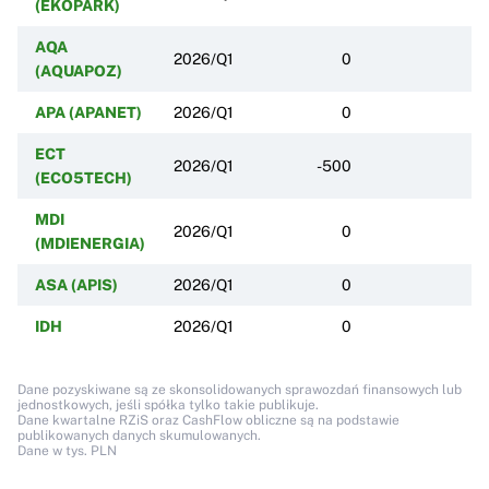
(EKOPARK)
AQA
2026/Q1
0
(AQUAPOZ)
APA (APANET)
2026/Q1
0
ECT
2026/Q1
-500
(ECO5TECH)
MDI
2026/Q1
0
(MDIENERGIA)
ASA (APIS)
2026/Q1
0
IDH
2026/Q1
0
Dane pozyskiwane są ze skonsolidowanych sprawozdań finansowych lub
jednostkowych, jeśli spółka tylko takie publikuje.
Dane kwartalne RZiS oraz CashFlow obliczne są na podstawie
publikowanych danych skumulowanych.
Dane w tys. PLN