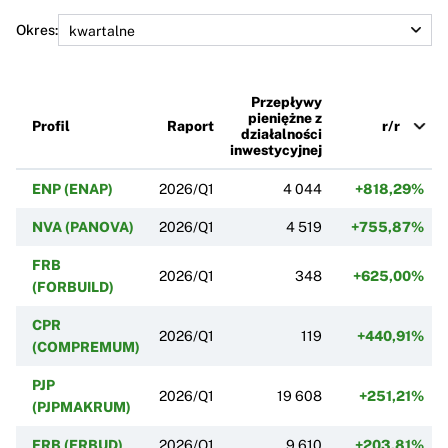
Okres:
Przepływy
pieniężne z
Profil
Raport
r/r
działalności
inwestycyjnej
ENP (ENAP)
2026/Q1
4 044
+818,29%
+
NVA (PANOVA)
2026/Q1
4 519
+755,87%
FRB
2026/Q1
348
+625,00%
(FORBUILD)
CPR
2026/Q1
119
+440,91%
(COMPREMUM)
PJP
2026/Q1
19 608
+251,21%
(PJPMAKRUM)
ERB (ERBUD)
2026/Q1
9 610
+203,81%