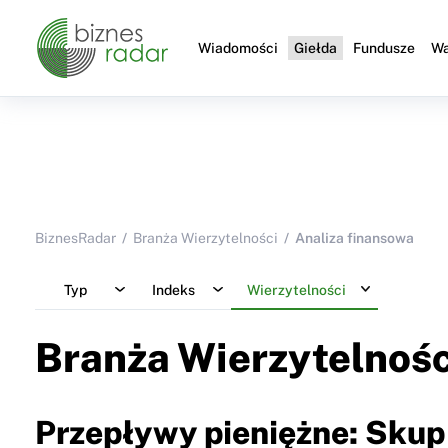
Wiadomości
Giełda
Fundusze
Wa
BiznesRadar
Branża Wierzytelności
Analiza finansowa
Typ
Indeks
Wierzytelności
Branża Wierzytelnośc
Przepływy pieniężne: Skup 