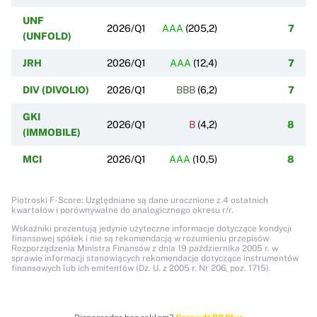
UNF
2026/Q1
AAA
(
205,2
)
7
(UNFOLD)
JRH
2026/Q1
AAA
(
12,4
)
7
DIV (DIVOLIO)
2026/Q1
BBB
(
6,2
)
7
GKI
2026/Q1
B
(
4,2
)
8
(IMMOBILE)
MCI
2026/Q1
AAA
(
10,5
)
8
Piotroski F-Score: Uzględniane są dane urocznione z 4 ostatnich
kwartałów i porównywalne do analogicznego okresu r/r.
Wskaźniki prezentują jedynie użyteczne informacje dotyczące kondycji
finansowej spółek i nie są rekomendacją w rozumieniu przepisów
Rozporządzenia Ministra Finansów z dnia 19 października 2005 r. w
sprawie informacji stanowiących rekomendacje dotyczące instrumentów
finansowych lub ich emitentów (Dz. U. z 2005 r. Nr 206, poz. 1715).