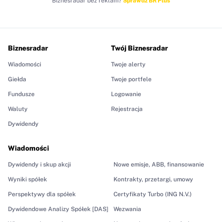
Biznesradar bez reklam?
Sprawdź BR Plus
Biznesradar
Twój Biznesradar
Wiadomości
Twoje alerty
Giełda
Twoje portfele
Fundusze
Logowanie
Waluty
Rejestracja
Dywidendy
Wiadomości
Dywidendy i skup akcji
Nowe emisje, ABB, finansowanie
Wyniki spółek
Kontrakty, przetargi, umowy
Perspektywy dla spółek
Certyfikaty Turbo (ING N.V.)
Dywidendowe Analizy Spółek [DAS]
Wezwania