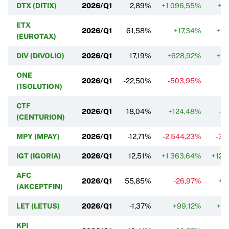
DTX (DITIX)
2026/Q1
2,89%
+1 096,55%
+2
ETX
2026/Q1
61,58%
+17,34%
+21
(EUROTAX)
DIV (DIVOLIO)
2026/Q1
17,19%
+628,92%
+28
ONE
2026/Q1
-22,50%
-503,95%
+
(1SOLUTION)
CTF
2026/Q1
18,04%
+124,48%
-2
(CENTURION)
MPY (MPAY)
2026/Q1
-12,71%
-2 544,23%
-39
IGT (IGORIA)
2026/Q1
12,51%
+1 363,64%
+125
AFC
2026/Q1
55,85%
-26,97%
+1
(AKCEPTFIN)
LET (LETUS)
2026/Q1
-1,37%
+99,12%
+82
KPI