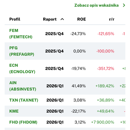
Zobacz opis wskaźnika
Profil
Raport
ROE
r/r
FEM
2025/Q4
-24,73%
-121,65%
-12
(FEMTECH)
PFG
2025/Q4
0,00%
-100,00%
(PREFAGRP)
ECN
2025/Q4
-19,74%
-351,72%
+82
(ECNOLOGY)
AIN
2026/Q1
41,49%
+189,42%
+229
(ABSINVEST)
TXN (TAXNET)
2026/Q1
3,08%
+36,89%
+404
KME
2026/Q1
-22,17%
+49,64%
-1
FHD (FHDOM)
2026/Q1
3,12%
+7 900,00%
+164