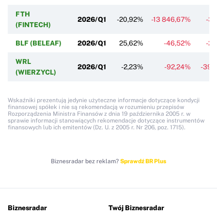
FTH
2026/Q1
-20,92%
-13 846,67%
-3
(FINTECH)
BLF (BELEAF)
2026/Q1
25,62%
-46,52%
-2
WRL
2026/Q1
-2,23%
-92,24%
-393
(WIERZYCL)
Wskaźniki prezentują jedynie użyteczne informacje dotyczące kondycji
finansowej spółek i nie są rekomendacją w rozumieniu przepisów
Rozporządzenia Ministra Finansów z dnia 19 października 2005 r. w
sprawie informacji stanowiących rekomendacje dotyczące instrumentów
finansowych lub ich emitentów (Dz. U. z 2005 r. Nr 206, poz. 1715).
Biznesradar bez reklam?
Sprawdź BR Plus
Biznesradar
Twój Biznesradar