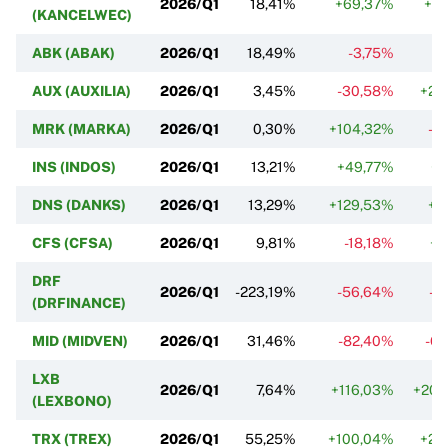
2026/Q1
18,41%
+69,37%
+12
(KANCELWEC)
ABK (ABAK)
2026/Q1
18,49%
-3,75%
-
AUX (AUXILIA)
2026/Q1
3,45%
-30,58%
+26
MRK (MARKA)
2026/Q1
0,30%
+104,32%
-5
INS (INDOS)
2026/Q1
13,21%
+49,77%
+8
DNS (DANKS)
2026/Q1
13,29%
+129,53%
+7
CFS (CFSA)
2026/Q1
9,81%
-18,18%
+2
DRF
2026/Q1
-223,19%
-56,64%
-1
(DRFINANCE)
MID (MIDVEN)
2026/Q1
31,46%
-82,40%
-6
LXB
2026/Q1
7,64%
+116,03%
+200
(LEXBONO)
TRX (TREX)
2026/Q1
55,25%
+100,04%
+23