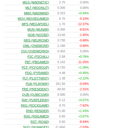
MGS (MADNETIC)
2.70
0.00%
MLT (MOONLIT)
0.300
0.00%
MMS (MADMIND)
0.323
+0.94%
MOV (MOVIEGAMES)
6.70
-5.10%
MPS (MEGAPIXEL)
1.70
-12.37%
MUN (MUNAR)
0.300
-8.81%
NOB (NOOBZ)
13.60
-1.45%
NRS (NEURONE)
0.730
-0.68%
OML (ONEMORE)
2.190
-0.90%
OVI (OVIDWORKS)
0.402
0.00%
P2C (P2CHILL)
2.58
+0.78%
PBT (PBGAMES)
0.142
-11.25%
PCF (PCFGROUP)
3.720
+1.09%
PDG (PYRAMID)
4.48
+0.45%
PLT (PLOTTWIST)
1.38
+2.22%
PLW (PLAYWAY)
251.50
-0.59%
PRE (PRESIDENT)
84.50
-2.31%
QUB (QUBICGMS)
0.580
0.00%
RAY (PURPLERAY)
5.12
+4.07%
RKG (ROCKGAME)
9.70
-7.62%
RND (RENDER)
71.00
+1.43%
RSG (RSGAMES)
5.65
+3.67%
RST (ROAD)
5.50
-8.94%
SGD (SIGMADEF)
0.1450
-2.03%