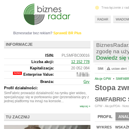
Trwa łączenie z ra
RADAR
WIADOM
Biznesradar bez reklam?
Sprawdź BR Plus
INFORMACJE
BiznesRadar.
zgodę na uży
ISIN:
PLSMFBC00016
Dowiedz się 
Liczba akcji:
12 152 778
Kapitalizacja:
20 052 084
SIM:
ustaw alert
Enterprise Value:
15
920
Akcje GPW
•
SIMFABR
Branża:
Gry
084
Stopa zw
Profil działalności:
SimFabric prowadzi działalność na rynku gier wideo,
specjalizując się w portowaniu gier (przerabiania gry z
SIMFABRIC
jednej platformy na inną) na konsole...
GPW - Akcje/PDA - Noto
więcej »
PROFIL
ANAL
TU ZACZNIJ
NOWE
BR LAB
WYKRES
WSKAŹN