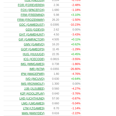
FLG (FALCON)
0.284
-0.70%
FOR (FOREVEREN)
2.36
-2.48%
FOX (SPACEFOX)
1.680
-1.18%
FRM (FREEMIND)
5.98
+3.10%
FRW (FROZENWAY)
26.20
-1.50%
GDC (GAMEDUST)
0.0395
-10.23%
GDS (GDEVS)
2.62
0.00%
GHT (GAMEHUNT)
4.50
-3.43%
GIF (GAMFACTOR)
4.505
+0.11%
GMV (GAMIVO)
16.20
+0.62%
GOP (GAMEOPS)
11.45
-1.29%
HUG (HUUUGE)
22.35
+0.45%
ICG (ICECODE)
0.0815
-3.55%
IMG (IMMGAMES)
0.738
-1.86%
IMR (INTM)
0.0355
-26.80%
IPW (IMAGEPWR)
1.80
-4.76%
IVO (INCUVO)
0.630
+0.64%
IWS (IRONWOLF)
1.300
0.00%
JJB (JUJUBEE)
0.560
-4.27%
K2P (KOOL2PLAY)
0.640
-3.76%
LHD (LICHTHUND)
57.00
-0.87%
LMG (LMGAMES)
0.660
-5.04%
LTM (LTGAMES)
8.70
-1.14%
MAN (MANYDEV)
0.616
-2.22%