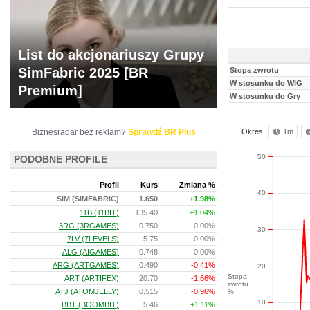
List do akcjonariuszy Grupy
SimFabric 2025 [BR
Stopa zwrotu
W stosunku do WIG
Premium]
W stosunku do Gry
Biznesradar bez reklam?
Sprawdź BR Plus
Okres:
1m
50
PODOBNE PROFILE
Profil
Kurs
Zmiana %
40
SIM (SIMFABRIC)
1.650
+1.98%
11B (11BIT)
135.40
+1.04%
3RG (3RGAMES)
0.750
0.00%
30
7LV (7LEVELS)
5.75
0.00%
ALG (AIGAMES)
0.748
0.00%
ARG (ARTGAMES)
0.490
-0.41%
20
Stopa
ART (ARTIFEX)
20.70
-1.66%
zwrotu
ATJ (ATOMJELLY)
0.515
-0.96%
%
10
BBT (BOOMBIT)
5.46
+1.11%