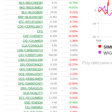
BCS (BIGCHEESE)
4.70
+0.75%
BKD (BKDGAMES)
2.50
+0.81%
0
BLO (BLOOBER)
24.05
-0.21%
BRP (BLACKROSE)
0.352
-6.88%
BTC (BTCSTUDIO)
0.130
-9.72%
-10
CDR (CDPROJEKT)
249.80
-1.46%
CFG
1.590
-0.63%
CHP (CHERRY)
0.420
-15.32%
-20
CIG (CIGAMES)
2.545
-1.36%
5/08
CLA (CONSOLE)
5.95
0.00%
SIM
CRB (CARBONSTU)
2.00
0.00%
WIG
CRJ (CREEPYJAR)
540.00
0.00%
CWA (CONSOLEW)
3.10
-0.64%
Przy obliczaniu 
DDI (DDISTANCE)
0.126
-11.27%
DFH (DEFENCEH)
0.3300
0.00%
DGE (DRAGOENT)
23.00
-2.13%
DGS (DEMGAMES)
0.340
0.00%
DPG (DARKPOINT)
14.00
-12.50%
DRG (DRAGEUS)
0.910
0.00%
DUA (DUALITY)
0.724
-0.28%
ECC (ECCGAMES)
0.1750
-5.41%
END (ENEIDA)
4.40
+0.46%
F51 (FARM51)
2.000
-0.99%