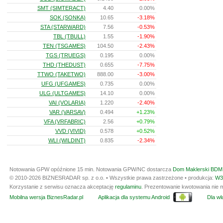
SMT (SIMTERACT)
4.40
0.00%
SOK (SONKA)
10.65
-3.18%
STA (STARWARD)
7.56
-0.53%
TBL (TBULL)
1.55
-1.90%
TEN (TSGAMES)
104.50
-2.43%
TGS (TRUEGS)
0.195
0.00%
THD (THEDUST)
0.655
-7.75%
TTWO (TAKETWO)
888.00
-3.00%
UFG (UFGAMES)
0.735
0.00%
ULG (ULTGAMES)
14.10
0.00%
VAI (VOLARIA)
1.220
-2.40%
VAR (VARSAV)
0.494
+1.23%
VFA (VRFABRIC)
2.56
+0.79%
VVD (VIVID)
0.578
+0.52%
WLI (WILDINT)
0.835
-2.34%
Notowania GPW opóźnione 15 min.
Notowania GPW/NC dostarcza
Dom Maklerski BDM 
© 2010-2026 BIZNESRADAR sp. z o.o. • Wszystkie prawa zastrzeżone • produkcja:
W3
Korzystanie z serwisu oznacza akceptację
regulaminu
. Prezentowanie kwotowania nie m
Mobilna wersja BiznesRadar.pl
Aplikacja dla systemu Android
Dla wła