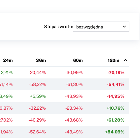
Stopa zwrotu:
24m
36m
60m
120m
12,21%
-20,44%
-30,99%
-70,19%
51,14%
-58,22%
-61,30%
-54,41%
3,49%
+5,59%
-43,93%
-14,95%
-0,87%
-32,22%
-23,34%
+10,76%
27,02%
-40,29%
-43,68%
+61,28%
21,94%
-52,64%
-43,49%
+84,09%