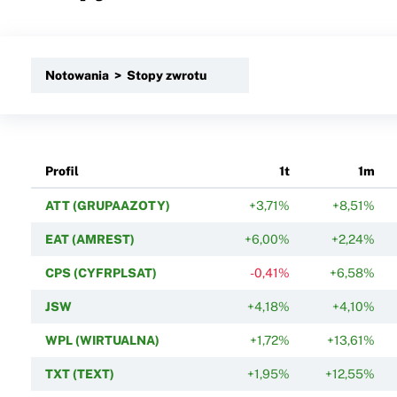
Notowania > Stopy zwrotu
Profil
1t
1m
ATT (GRUPAAZOTY)
+3,71%
+8,51%
EAT (AMREST)
+6,00%
+2,24%
CPS (CYFRPLSAT)
-0,41%
+6,58%
JSW
+4,18%
+4,10%
WPL (WIRTUALNA)
+1,72%
+13,61%
TXT (TEXT)
+1,95%
+12,55%