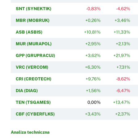
SNT (SYNEKTIK)
-0,83%
-4,62%
MBR (MOBRUK)
+0,26%
+3,46%
ASB (ASBIS)
+10,81%
+11,33%
MUR (MURAPOL)
+2,95%
+2,13%
GPP (GRUPRACUJ)
+3,62%
+21,97%
VRC (VERCOM)
+6,30%
+7,31%
CRI (CREOTECH)
+9,76%
-8,62%
DIA (DIAG)
+1,56%
-6,47%
TEN (TSGAMES)
0,00%
+13,47%
CBF (CYBERFLKS)
+3,43%
+2,37%
Analiza techniczna