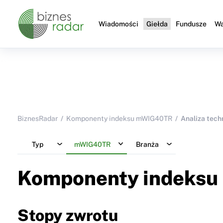
Wiadomości
Giełda
Fundusze
Wa
BiznesRadar
Komponenty indeksu mWIG40TR
Analiza tech
Typ
mWIG40TR
Branża
Komponenty indeksu
Stopy zwrotu