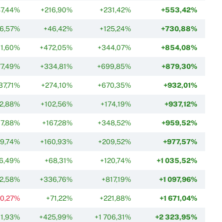
87,44%
+216,90%
+231,42%
+553,42%
6,57%
+46,42%
+125,24%
+730,88%
1,60%
+472,05%
+344,07%
+854,08%
77,49%
+334,81%
+699,85%
+879,30%
37,71%
+274,10%
+670,35%
+932,01%
2,88%
+102,56%
+174,19%
+937,12%
17,88%
+167,28%
+348,52%
+959,52%
9,74%
+160,93%
+209,52%
+977,57%
6,49%
+68,31%
+120,74%
+1 035,52%
2,58%
+336,76%
+817,19%
+1 097,96%
-0,27%
+71,22%
+221,88%
+1 671,04%
11,93%
+425,99%
+1 706,31%
+2 323,95%