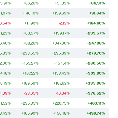
43,91%
+66,26%
+51,33%
+86,31%
11,07%
+140,10%
+139,69%
+91,84%
-0,54%
+11,90%
-2,12%
+164,60%
01,23%
+63,57%
+139,17%
+239,57%
6,46%
+88,26%
+347,00%
+247,96%
5,33%
+233,55%
+295,39%
+279,70%
12,00%
+155,27%
+157,51%
+280,56%
4,18%
+187,22%
+153,43%
+303,90%
8,19%
+189,59%
+187,62%
+335,96%
-1,39%
-23,65%
-10,34%
+376,52%
81,52%
+235,35%
+220,75%
+463,11%
3,43%
+165,90%
+156,18%
+496,74%