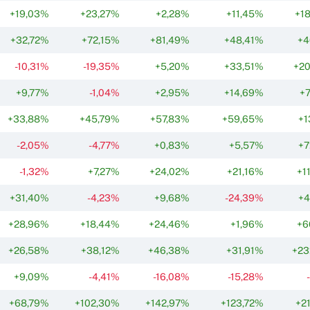
+19,03%
+23,27%
+2,28%
+11,45%
+1
+32,72%
+72,15%
+81,49%
+48,41%
+4
-10,31%
-19,35%
+5,20%
+33,51%
+20
+9,77%
-1,04%
+2,95%
+14,69%
+
+33,88%
+45,79%
+57,83%
+59,65%
+1
-2,05%
-4,77%
+0,83%
+5,57%
+7
-1,32%
+7,27%
+24,02%
+21,16%
+1
+31,40%
-4,23%
+9,68%
-24,39%
+4
+28,96%
+18,44%
+24,46%
+1,96%
+6
+26,58%
+38,12%
+46,38%
+31,91%
+23
+9,09%
-4,41%
-16,08%
-15,28%
+68,79%
+102,30%
+142,97%
+123,72%
+2