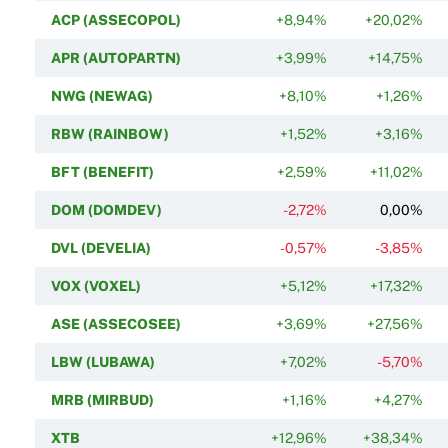
ACP (ASSECOPOL)
+8,94%
+20,02%
APR (AUTOPARTN)
+3,99%
+14,75%
NWG (NEWAG)
+8,10%
+1,26%
RBW (RAINBOW)
+1,52%
+3,16%
BFT (BENEFIT)
+2,59%
+11,02%
DOM (DOMDEV)
-2,72%
0,00%
DVL (DEVELIA)
-0,57%
-3,85%
VOX (VOXEL)
+5,12%
+17,32%
ASE (ASSECOSEE)
+3,69%
+27,56%
LBW (LUBAWA)
+7,02%
-5,70%
MRB (MIRBUD)
+1,16%
+4,27%
XTB
+12,96%
+38,34%