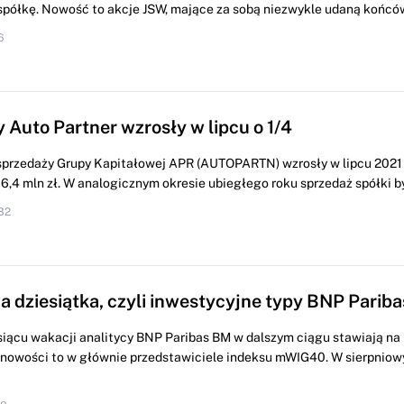
spółkę. Nowość to akcje JSW, mające za sobą niezwykle udaną końcówk
6
 Auto Partner wzrosły w lipcu o 1/4
sprzedaży Grupy Kapitałowej APR (AUTOPARTN) wzrosły w lipcu 2021 r
,4 mln zł. W analogicznym okresie ubiegłego roku sprzedaż spółki by
32
a dziesiątka, czyli inwestycyjne typy BNP Parib
iącu wakacji analitycy BNP Paribas BM w dalszym ciągu stawiają na
k nowości to w głównie przedstawiciele indeksu mWIG40. W sierpniow