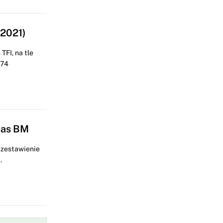
 2021)
TFI, na tle
 74
bas BM
e zestawienie
.