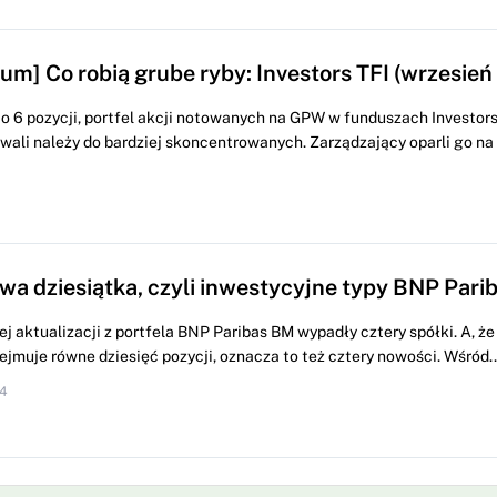
um] Co robią grube ryby: Investors TFI (wrzesień
 6 pozycji, portfel akcji notowanych na GPW w funduszach Investors 
wali należy do bardziej skoncentrowanych. Zarządzający oparli go na
wa dziesiątka, czyli inwestycyjne typy BNP Pari
j aktualizacji z portfela BNP Paribas BM wypadły cztery spółki. A, ż
ejmuje równe dziesięć pozycji, oznacza to też cztery nowości. Wśród..
44