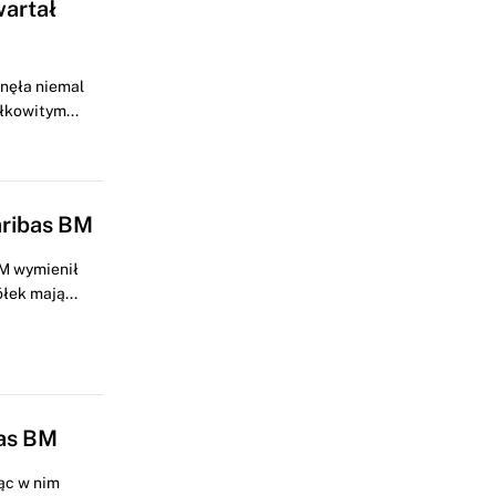
wartał
knęła niemal
łkowitym...
aribas BM
BM wymienił
łek mają...
bas BM
ąc w nim