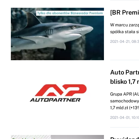
[BR Premi
W marcu zarząd
spółka stała s
2021-04-21, 08:
Auto Part
blisko 1,7 
Grupa APR (AU
samochodowych
1,7 mld zł (+13
2021-04-01, 10:1