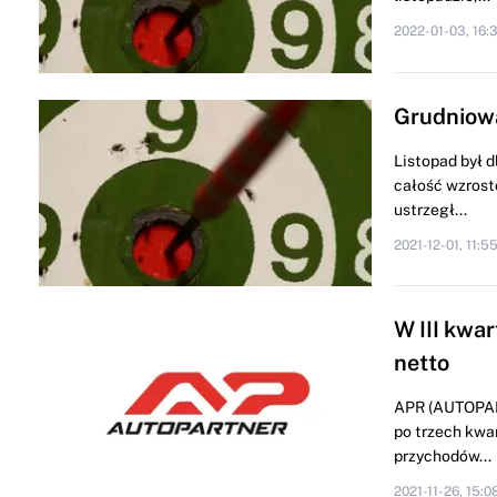
2022-01-03, 16:
Grudniowa
Listopad był 
całość wzrost
ustrzegł...
2021-12-01, 11:5
W III kwa
netto
APR (AUTOPART
po trzech kwa
przychodów...
2021-11-26, 15:0