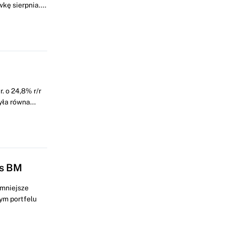
ę sierpnia....
. o 24,8% r/r
ła równa...
as BM
 mniejsze
ym portfelu