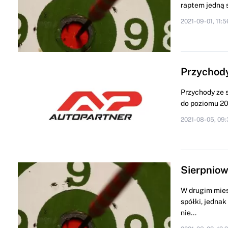
raptem jedną 
2021-09-01, 11:5
Przychody
Przychody ze 
do poziomu 206
2021-08-05, 09:
Sierpniow
W drugim mies
spółki, jedna
nie...