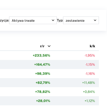
zycja:
Typ:
r/r
k/k
+233,56%
-1,95%
+164,47%
-1,15%
+98,39%
-1,16%
+82,79%
+11,48%
+78,82%
+0,84%
+28,01%
+1,12%