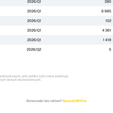
2026/Q1
280
2026/Q1
6 985
2026/Q1
102
2026/Q1
4 361
2026/Q1
1 419
2026/Q2
0
nostkowych, jeśli spółka tylko takie publikuje.
anych danych skumulowanych.
Biznesradar bez reklam?
Sprawdź BR Plus