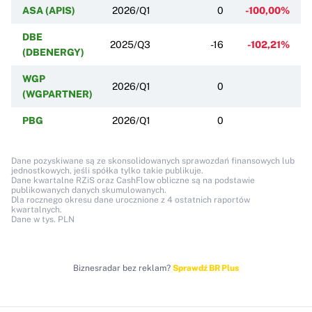
ASA (APIS)
2026/Q1
0
-100,00%
DBE
2025/Q3
-16
-102,21%
(DBENERGY)
WGP
2026/Q1
0
(WGPARTNER)
PBG
2026/Q1
0
Dane pozyskiwane są ze skonsolidowanych sprawozdań finansowych lub
jednostkowych, jeśli spółka tylko takie publikuje.
Dane kwartalne RZiS oraz CashFlow obliczne są na podstawie
publikowanych danych skumulowanych.
Dla rocznego okresu dane urocznione z 4 ostatnich raportów
kwartalnych.
Dane w tys. PLN
Biznesradar bez reklam?
Sprawdź BR Plus