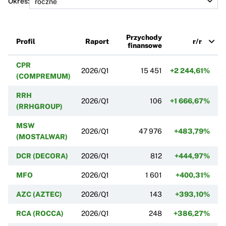
Okres:
Przychody
Profil
Raport
r/r
finansowe
CPR
2026/Q1
15 451
+2 244,61%
(COMPREMUM)
RRH
2026/Q1
106
+1 666,67%
(RRHGROUP)
MSW
2026/Q1
47 976
+483,79%
(MOSTALWAR)
DCR (DECORA)
2026/Q1
812
+444,97%
MFO
2026/Q1
1 601
+400,31%
AZC (AZTEC)
2026/Q1
143
+393,10%
RCA (ROCCA)
2026/Q1
248
+386,27%