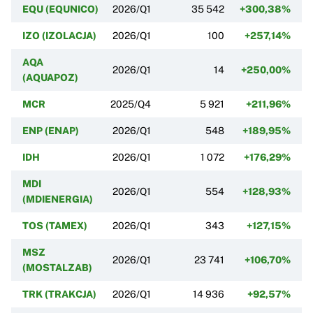
EQU (EQUNICO)
2026/Q1
35 542
+300,38%
IZO (IZOLACJA)
2026/Q1
100
+257,14%
AQA
2026/Q1
14
+250,00%
(AQUAPOZ)
MCR
2025/Q4
5 921
+211,96%
ENP (ENAP)
2026/Q1
548
+189,95%
IDH
2026/Q1
1 072
+176,29%
MDI
2026/Q1
554
+128,93%
(MDIENERGIA)
TOS (TAMEX)
2026/Q1
343
+127,15%
MSZ
2026/Q1
23 741
+106,70%
(MOSTALZAB)
TRK (TRAKCJA)
2026/Q1
14 936
+92,57%