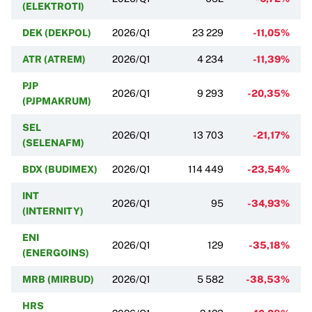
(ELEKTROTI)
DEK (DEKPOL)
2026/Q1
23 229
-11,05%
ATR (ATREM)
2026/Q1
4 234
-11,39%
PJP
2026/Q1
9 293
-20,35%
(PJPMAKRUM)
SEL
2026/Q1
13 703
-21,17%
(SELENAFM)
BDX (BUDIMEX)
2026/Q1
114 449
-23,54%
INT
2026/Q1
95
-34,93%
(INTERNITY)
ENI
2026/Q1
129
-35,18%
(ENERGOINS)
MRB (MIRBUD)
2026/Q1
5 582
-38,53%
HRS