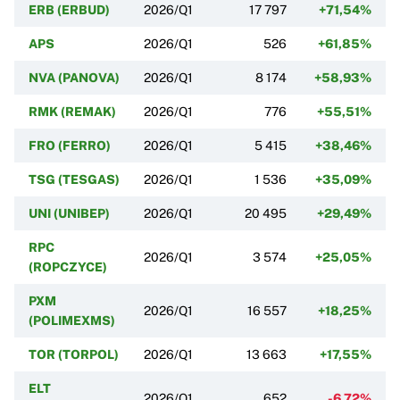
ERB (ERBUD)
2026/Q1
17 797
+71,54%
APS
2026/Q1
526
+61,85%
NVA (PANOVA)
2026/Q1
8 174
+58,93%
RMK (REMAK)
2026/Q1
776
+55,51%
FRO (FERRO)
2026/Q1
5 415
+38,46%
TSG (TESGAS)
2026/Q1
1 536
+35,09%
UNI (UNIBEP)
2026/Q1
20 495
+29,49%
RPC
2026/Q1
3 574
+25,05%
(ROPCZYCE)
PXM
2026/Q1
16 557
+18,25%
(POLIMEXMS)
TOR (TORPOL)
2026/Q1
13 663
+17,55%
ELT
2026/Q1
652
-6,72%