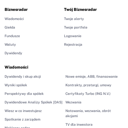
Biznesradar
Twój Biznesradar
Wiadomości
Twoje alerty
Giełda
Twoje portfele
Fundusze
Logowanie
Waluty
Rejestracja
Dywidendy
Wiadomości
Dywidendy i skup akcji
Nowe emisje, ABB, finansowanie
Wyniki spółek
Kontrakty, przetargi, umowy
Perspektywy dla spółek
Certyfikaty Turbo (ING N.V.)
Dywidendowe Analizy Spółek [DAS]
Wezwania
Wiesz w co inwestujesz
Notowania, wezwania, obrót
akcjami
Spotkanie z zarządem
TV dla inwestora
Maklerzy radzą