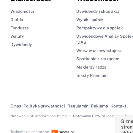
Wiadomości
Dywidendy i skup akcji
Giełda
Wyniki spółek
Fundusze
Perspektywy dla spółek
Waluty
Dywidendowe Analizy Spółe
[DAS]
Dywidendy
Wiesz w co inwestujesz
Spotkanie z zarządem
Maklerzy radzą
teksty Premium
O nas
Polityka prywatności
Regulamin
Reklama
Kontakt
Notowania GPW
opóźnione 15 min.
Notowania GPW/NC dostarcza
Dom 
Bizne
stron
Technologię dostarcza:
aktua