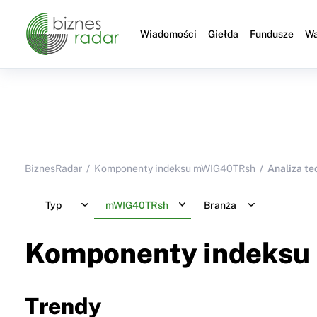
Wiadomości
Giełda
Fundusze
Wa
BiznesRadar
Komponenty indeksu mWIG40TRsh
Analiza te
Typ
mWIG40TRsh
Branża
Komponenty indeksu
Trendy