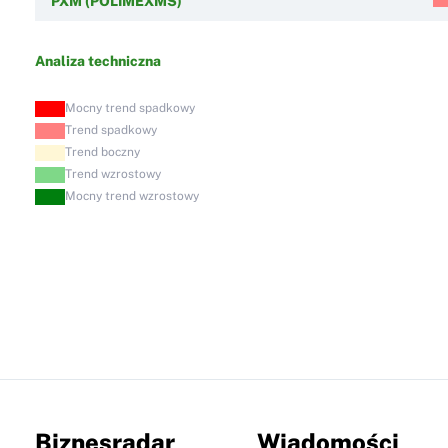
PXM (POLIMEXMS)
Analiza techniczna
Mocny trend spadkowy
Trend spadkowy
Trend boczny
Trend wzrostowy
Mocny trend wzrostowy
Biznesradar
Wiadomości