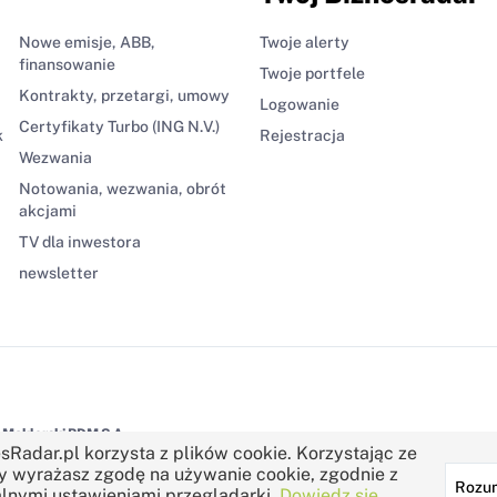
Nowe emisje, ABB,
Twoje alerty
finansowanie
Twoje portfele
Kontrakty, przetargi, umowy
Logowanie
Certyfikaty Turbo (ING N.V.)
k
Rejestracja
Wezwania
Notowania, wezwania, obrót
akcjami
TV dla inwestora
newsletter
Maklerski BDM S.A.
sRadar.pl korzysta z plików cookie. Korzystając ze
y wyrażasz zgodę na używanie cookie, zgodnie z
Rozu
lnymi ustawieniami przeglądarki.
Dowiedz się