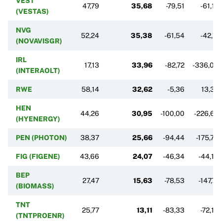
VEST
47,79
35,68
-79,51
-61,12
(VESTAS)
NVG
52,24
35,38
-61,54
-42,11
(NOVAVISGR)
IRL
17,13
33,96
-82,72
-336,09
(INTERAOLT)
RWE
58,14
32,62
-5,36
13,37
HEN
44,26
30,95
-100,00
-226,67
(HYENERGY)
PEN (PHOTON)
38,37
25,66
-94,44
-175,76
FIG (FIGENE)
43,66
24,07
-46,34
-44,15
BEP
27,47
15,63
-78,53
-147,71
(BIOMASS)
TNT
25,77
13,11
-83,33
-72,16
(TNTPROENR)