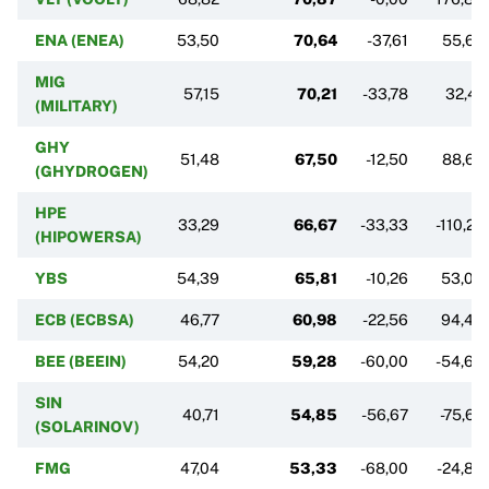
ENA (ENEA)
53,50
70,64
-37,61
55,62
MIG
57,15
70,21
-33,78
32,41
(MILITARY)
GHY
51,48
67,50
-12,50
88,67
(GHYDROGEN)
HPE
33,29
66,67
-33,33
-110,22
(HIPOWERSA)
YBS
54,39
65,81
-10,26
53,04
ECB (ECBSA)
46,77
60,98
-22,56
94,43
BEE (BEEIN)
54,20
59,28
-60,00
-54,60
SIN
40,71
54,85
-56,67
-75,67
(SOLARINOV)
FMG
47,04
53,33
-68,00
-24,80