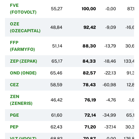
FVE
55,27
100,00
-0,00
87,13
(FOTOVOLT)
OZE
48,84
92,42
-9,09
-16,67
(OZECAPITAL)
FFP
51,14
88,30
-13,79
30,63
(FARMYFO)
ZEP (ZEPAK)
65,17
84,33
-18,46
133,47
OND (ONDE)
65,46
82,57
-22,13
91,37
CEZ
58,59
78,43
-60,98
12,88
ZEN
46,42
76,19
-4,76
-1,63
(ZENERIS)
PGE
61,60
72,14
-34,99
65,16
PEP
62,43
71,20
-37,14
30,35
VLT (VOOLT)
68,82
70,87
-0,00
176,86