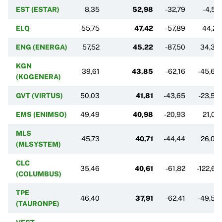
EST (ESTAR)
8,35
52,98
-32,79
-4,57
ELQ
55,75
47,42
-57,89
44,21
ENG (ENERGA)
57,52
45,22
-87,50
34,33
KGN
39,61
43,85
-62,16
-45,63
(KOGENERA)
GVT (VIRTUS)
50,03
41,81
-43,65
-23,54
EMS (ENIMSO)
49,49
40,98
-20,93
21,07
MLS
45,73
40,71
-44,44
26,04
(MLSYSTEM)
CLC
35,46
40,61
-61,82
-122,67
(COLUMBUS)
TPE
46,40
37,91
-62,41
-49,53
(TAURONPE)