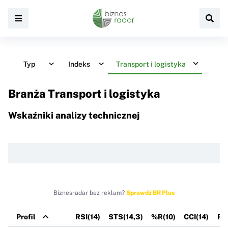
Typ
Indeks
Transport i logistyka
Branża Transport i logistyka
Wskaźniki analizy technicznej
Biznesradar bez reklam?
Sprawdź BR Plus
Profil
RSI(14)
STS(14,3)
%R(10)
CCI(14)
RO