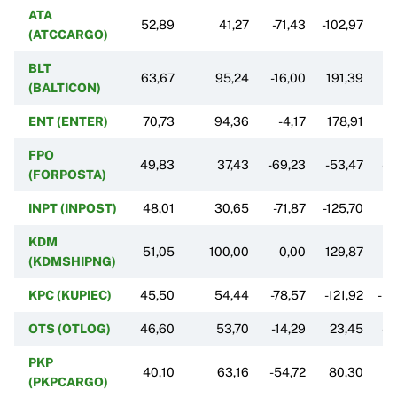
ATA
52,89
41,27
-71,43
-102,97
-3
(ATCCARGO)
BLT
63,67
95,24
-16,00
191,39
4
(BALTICON)
ENT (ENTER)
70,73
94,36
-4,17
178,91
1
FPO
49,83
37,43
-69,23
-53,47
-0
(FORPOSTA)
INPT (INPOST)
48,01
30,65
-71,87
-125,70
-0
KDM
51,05
100,00
0,00
129,87
(KDMSHIPNG)
KPC (KUPIEC)
45,50
54,44
-78,57
-121,92
-10
OTS (OTLOG)
46,60
53,70
-14,29
23,45
-9
PKP
40,10
63,16
-54,72
80,30
-
(PKPCARGO)