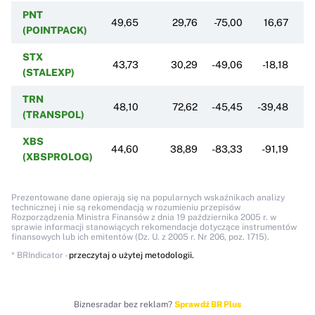
PNT
49,65
29,76
-75,00
16,67
(POINTPACK)
STX
43,73
30,29
-49,06
-18,18
-
(STALEXP)
TRN
48,10
72,62
-45,45
-39,48
3
(TRANSPOL)
XBS
44,60
38,89
-83,33
-91,19
0
(XBSPROLOG)
Prezentowane dane opierają się na popularnych wskaźnikach analizy
technicznej i nie są rekomendacją w rozumieniu przepisów
Rozporządzenia Ministra Finansów z dnia 19 października 2005 r. w
sprawie informacji stanowiących rekomendacje dotyczące instrumentów
finansowych lub ich emitentów (Dz. U. z 2005 r. Nr 206, poz. 1715).
* BRIndicator -
przeczytaj o użytej metodologii.
Biznesradar bez reklam?
Sprawdź BR Plus