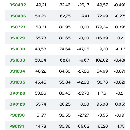
DS0432
49,21
82,46
-26,17
49,57
-0,4993
DS0436
50,26
62,75
-7,41
72,69
-0,2752
DS0727
58,31
80,95
0,00
179,24
0,3953
DS1029
55,73
80,65
-0,00
116,99
0,2101
DS1030
48,58
74,64
-47,95
9,20
-0,1153
DS1033
50,04
68,81
-6,67
102,02
-0,4387
DS1034
48,22
64,60
-27,86
54,69
-0,8769
DS1035
45,45
55,84
-42,93
30,76
-0,8264
OK0128
53,86
89,43
-22,73
117,61
-0,2112
OK0129
55,74
86,25
0,00
95,98
0,0554
PS0130
51,77
39,55
-27,27
-3,55
-0,1970
PS0131
44,73
30,36
-65,62
-67,20
-1,7518