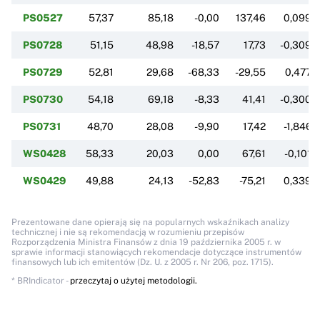
PS0527
57,37
85,18
-0,00
137,46
0,0998
PS0728
51,15
48,98
-18,57
17,73
-0,3096
PS0729
52,81
29,68
-68,33
-29,55
0,4776
PS0730
54,18
69,18
-8,33
41,41
-0,3006
PS0731
48,70
28,08
-9,90
17,42
-1,8462
WS0428
58,33
20,03
0,00
67,61
-0,1019
WS0429
49,88
24,13
-52,83
-75,21
0,3395
Prezentowane dane opierają się na popularnych wskaźnikach analizy
technicznej i nie są rekomendacją w rozumieniu przepisów
Rozporządzenia Ministra Finansów z dnia 19 października 2005 r. w
sprawie informacji stanowiących rekomendacje dotyczące instrumentów
finansowych lub ich emitentów (Dz. U. z 2005 r. Nr 206, poz. 1715).
* BRIndicator -
przeczytaj o użytej metodologii.