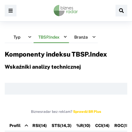
Typ
TBSP.Index
Branża
Komponenty indeksu
TBSP.Index
Wskaźniki analizy technicznej
Biznesradar bez reklam?
Sprawdź BR Plus
Profil
RSI(14)
STS(14,3)
%R(10)
CCI(14)
ROC(15)