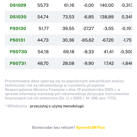
DS1029
55,73
61,16
-0,00
140,00
-0,3135
DS1030
54,74
73,53
-6,85
138,89
0,3452
PS0130
51,77
39,55
-27,27
-3,55
-0,1970
PS0131
44,73
30,36
-65,62
-67,20
-1,7518
PS0730
54,18
69,18
-8,33
41,41
-0,3006
PS0731
48,70
28,08
-9,90
17,42
-1,8462
Prezentowane dane opierają się na popularnych wskaźnikach analizy
technicznej i nie są rekomendacją w rozumieniu przepisów
Rozporządzenia Ministra Finansów z dnia 19 października 2005 r. w
sprawie informacji stanowiących rekomendacje dotyczące instrumentów
finansowych lub ich emitentów (Dz. U. z 2005 r. Nr 206, poz. 1715).
* BRIndicator -
przeczytaj o użytej metodologii.
Biznesradar bez reklam?
Sprawdź BR Plus