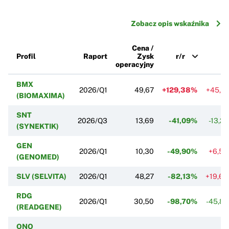
Zobacz opis wskaźnika
Cena /
Profil
Raport
Zysk
r/r
k
operacyjny
BMX
2026/Q1
49,67
+129,38%
+45,1
(BIOMAXIMA)
SNT
2026/Q3
13,69
-41,09%
-13,2
(SYNEKTIK)
GEN
2026/Q1
10,30
-49,90%
+6,5
(GENOMED)
SLV (SELVITA)
2026/Q1
48,27
-82,13%
+19,6
RDG
2026/Q1
30,50
-98,70%
-45,8
(READGENE)
ONO