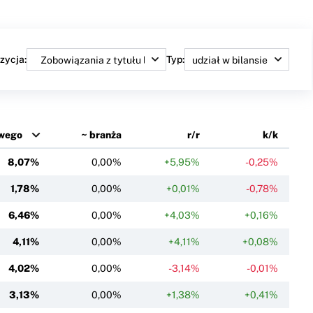
zycja:
Typ:
owego
~ branża
r/r
k/k
8,07%
0,00%
+5,95%
-0,25%
1,78%
0,00%
+0,01%
-0,78%
6,46%
0,00%
+4,03%
+0,16%
4,11%
0,00%
+4,11%
+0,08%
4,02%
0,00%
-3,14%
-0,01%
3,13%
0,00%
+1,38%
+0,41%