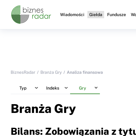
Wiadomości
Giełda
Fundusze
Wa
BiznesRadar
Branża Gry
Analiza finansowa
Typ
Indeks
Gry
Branża Gry
Bilans: Zobowiązania z tyt