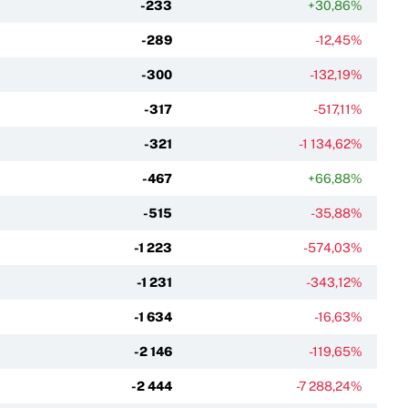
-233
+30,86%
-289
-12,45%
-300
-132,19%
-317
-517,11%
-321
-1 134,62%
-467
+66,88%
-515
-35,88%
-1 223
-574,03%
-1 231
-343,12%
-1 634
-16,63%
-2 146
-119,65%
-2 444
-7 288,24%