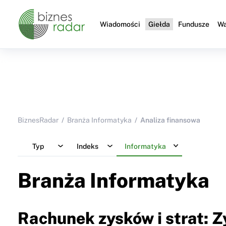
Wiadomości
Giełda
Fundusze
Wa
BiznesRadar
Branża Informatyka
Analiza finansowa
Typ
Indeks
Informatyka
Branża Informatyka
Rachunek zysków i strat: Z