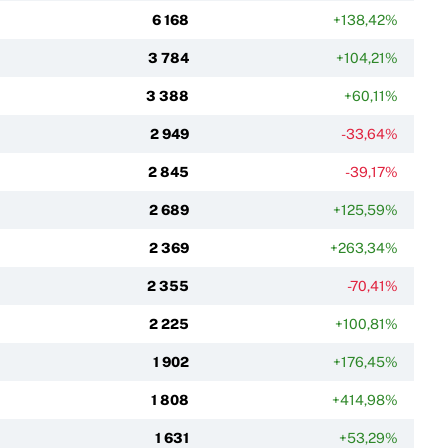
6 168
+138,42%
3 784
+104,21%
3 388
+60,11%
2 949
-33,64%
2 845
-39,17%
2 689
+125,59%
2 369
+263,34%
2 355
-70,41%
2 225
+100,81%
1 902
+176,45%
1 808
+414,98%
1 631
+53,29%