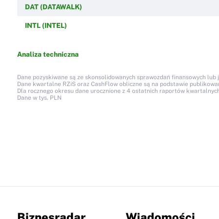
DAT (DATAWALK)
INTL (INTEL)
Analiza techniczna
Dane pozyskiwane są ze skonsolidowanych sprawozdań finansowych lub jed
Dane kwartalne RZiS oraz CashFlow obliczne są na podstawie publikow
Dla rocznego okresu dane urocznione z 4 ostatnich raportów kwartalnych
Dane w tys. PLN
Biznesradar
Wiadomości