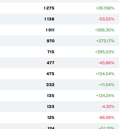
1 275
+267,98%
1 138
-53,55%
1 011
+266,30%
970
+373,17%
715
+295,03%
477
-45,86%
475
+154,04%
332
+11,04%
135
+124,24%
133
-4,32%
125
-88,98%
124
+51,22%