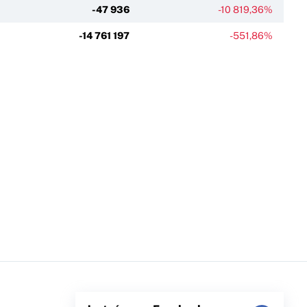
-47 936
-10 819,36%
-14 761 197
-551,86%