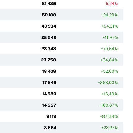
81 485
-5,24%
59 188
+24,29%
46 934
+54,31%
28 549
+11,97%
23 748
+79,54%
23 258
+34,84%
18 408
+52,60%
17 849
+868,03%
14 580
+16,49%
14 557
+169,67%
9 119
+871,14%
8 864
+23,27%