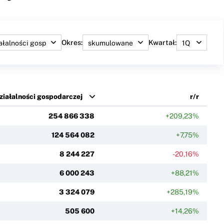
Okres:
Kwartał:
ziałalności gospodarczej
r/r
254 866 338
+209,23%
124 564 082
+7,75%
8 244 227
-20,16%
6 000 243
+88,21%
3 324 079
+285,19%
505 600
+14,26%