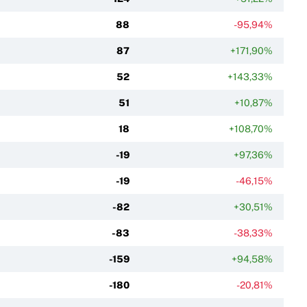
88
-95,94%
87
+171,90%
52
+143,33%
51
+10,87%
18
+108,70%
-19
+97,36%
-19
-46,15%
-82
+30,51%
-83
-38,33%
-159
+94,58%
-180
-20,81%