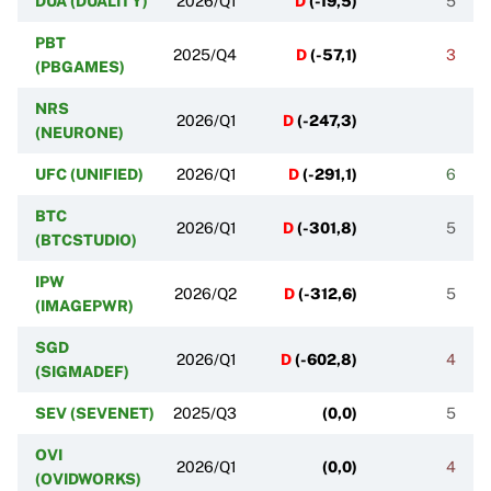
DUA (DUALITY)
2026/Q1
D
(
-19,5
)
5
PBT
2025/Q4
D
(
-57,1
)
3
(PBGAMES)
NRS
2026/Q1
D
(
-247,3
)
(NEURONE)
UFC (UNIFIED)
2026/Q1
D
(
-291,1
)
6
BTC
2026/Q1
D
(
-301,8
)
5
(BTCSTUDIO)
IPW
2026/Q2
D
(
-312,6
)
5
(IMAGEPWR)
SGD
2026/Q1
D
(
-602,8
)
4
(SIGMADEF)
SEV (SEVENET)
2025/Q3
(
0,0
)
5
OVI
2026/Q1
(
0,0
)
4
(OVIDWORKS)