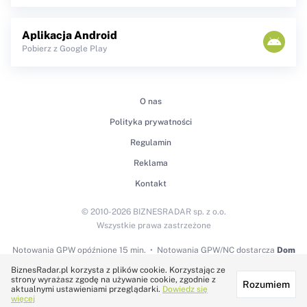
Aplikacja Android
Pobierz z Google Play
O nas
Polityka prywatności
Regulamin
Reklama
Kontakt
© 2010-2026 BIZNESRADAR sp. z o.o.
Wszystkie prawa zastrzeżone
Notowania GPW
opóźnione 15 min.
Notowania GPW/NC dostarcza
Dom
Maklerski BDM S.A.
BiznesRadar.pl korzysta z plików cookie. Korzystając ze
strony wyrażasz zgodę na używanie cookie, zgodnie z
Rozumiem
Technologię dostarcza:
aktualnymi ustawieniami przeglądarki.
Dowiedz się
więcej