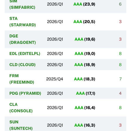
SIM
2026/Q1
AAA
(
23,9
)
6
(SIMFABRIC)
STA
2026/Q1
AAA
(
20,5
)
3
(STARWARD)
DGE
2026/Q1
AAA
(
19,6
)
3
(DRAGOENT)
EDL (EDITELPL)
2026/Q1
AAA
(
19,0
)
8
CLD (CLOUD)
2026/Q1
AAA
(
18,9
)
8
FRM
2025/Q4
AAA
(
18,3
)
7
(FREEMIND)
PDG (PYRAMID)
2026/Q1
AAA
(
17,1
)
4
CLA
2026/Q1
AAA
(
16,4
)
8
(CONSOLE)
SUN
2026/Q1
AAA
(
16,3
)
3
(SUNTECH)