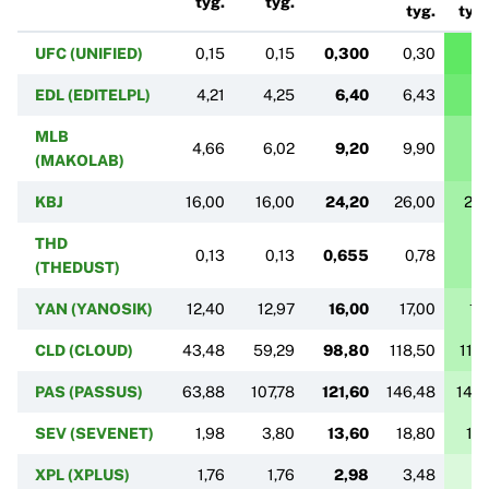
tyg.
tyg.
tyg.
tyg.
UFC (UNIFIED)
0,15
0,15
0,300
0,30
0,
EDL (EDITELPL)
4,21
4,25
6,40
6,43
6,
MLB
4,66
6,02
9,20
9,90
9,
(MAKOLAB)
KBJ
16,00
16,00
24,20
26,00
26,
THD
0,13
0,13
0,655
0,78
0
(THEDUST)
YAN (YANOSIK)
12,40
12,97
16,00
17,00
17
CLD (CLOUD)
43,48
59,29
98,80
118,50
118
PAS (PASSUS)
63,88
107,78
121,60
146,48
146,
SEV (SEVENET)
1,98
3,80
13,60
18,80
18
XPL (XPLUS)
1,76
1,76
2,98
3,48
3,