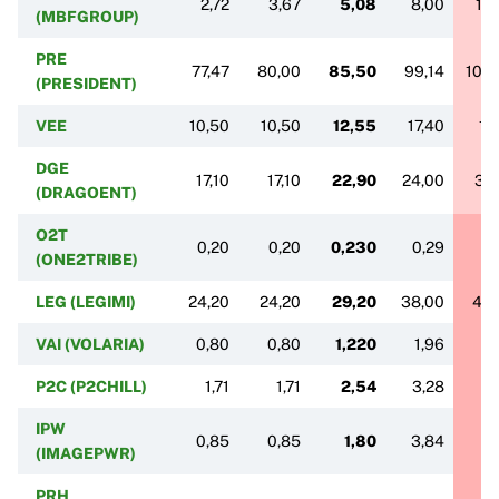
2,72
3,67
5,08
8,00
10
(MBFGROUP)
PRE
77,47
80,00
85,50
99,14
104,
(PRESIDENT)
VEE
10,50
10,50
12,55
17,40
17
DGE
17,10
17,10
22,90
24,00
38
(DRAGOENT)
O2T
0,20
0,20
0,230
0,29
0
(ONE2TRIBE)
LEG (LEGIMI)
24,20
24,20
29,20
38,00
44,
VAI (VOLARIA)
0,80
0,80
1,220
1,96
2
P2C (P2CHILL)
1,71
1,71
2,54
3,28
5,
IPW
0,85
0,85
1,80
3,84
5,
(IMAGEPWR)
PRH