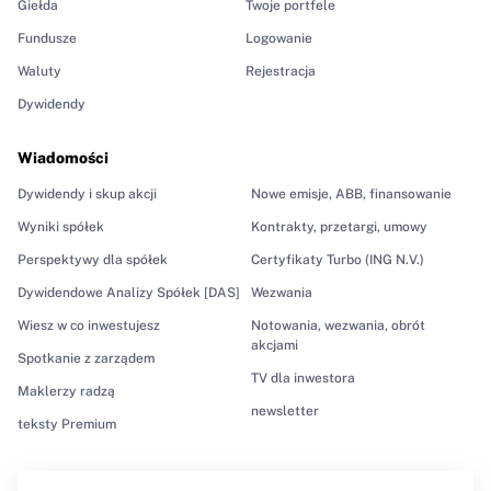
Giełda
Twoje portfele
Fundusze
Logowanie
Waluty
Rejestracja
Dywidendy
Wiadomości
Dywidendy i skup akcji
Nowe emisje, ABB, finansowanie
Wyniki spółek
Kontrakty, przetargi, umowy
Perspektywy dla spółek
Certyfikaty Turbo (ING N.V.)
Dywidendowe Analizy Spółek [DAS]
Wezwania
Wiesz w co inwestujesz
Notowania, wezwania, obrót
akcjami
Spotkanie z zarządem
TV dla inwestora
Maklerzy radzą
newsletter
teksty Premium