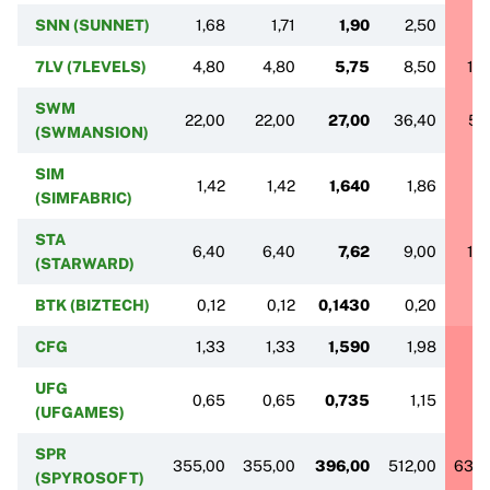
SNN (SUNNET)
1,68
1,71
1,90
2,50
2
7LV (7LEVELS)
4,80
4,80
5,75
8,50
10
SWM
22,00
22,00
27,00
36,40
52
(SWMANSION)
SIM
1,42
1,42
1,640
1,86
2
(SIMFABRIC)
STA
6,40
6,40
7,62
9,00
14
(STARWARD)
BTK (BIZTECH)
0,12
0,12
0,1430
0,20
0
CFG
1,33
1,33
1,590
1,98
2
UFG
0,65
0,65
0,735
1,15
1
(UFGAMES)
SPR
355,00
355,00
396,00
512,00
636,
(SPYROSOFT)