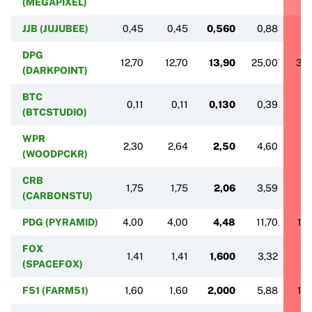
(MEGAPIXEL)
JJB (JUJUBEE)
0,45
0,45
0,560
0,88
2
DPG
12,70
12,70
13,90
25,00
36,
(DARKPOINT)
BTC
0,11
0,11
0,130
0,39
0
(BTCSTUDIO)
WPR
2,30
2,64
2,50
4,60
6,
(WOODPCKR)
CRB
1,75
1,75
2,06
3,59
8,
(CARBONSTU)
PDG (PYRAMID)
4,00
4,00
4,48
11,70
13
FOX
1,41
1,41
1,600
3,32
5,
(SPACEFOX)
F51 (FARM51)
1,60
1,60
2,000
5,88
10