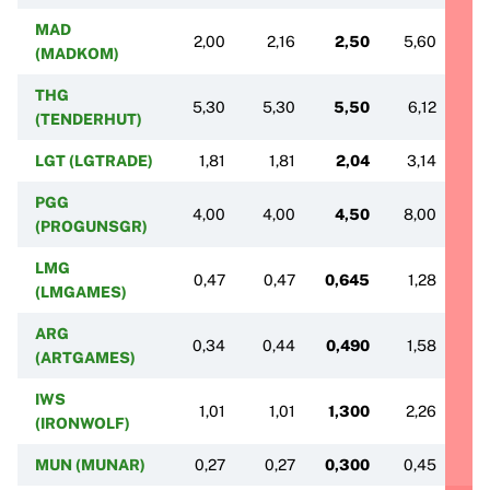
MAD
2,00
2,16
2,50
5,60
5,
(MADKOM)
THG
5,30
5,30
5,50
6,12
6
(TENDERHUT)
LGT (LGTRADE)
1,81
1,81
2,04
3,14
3,
PGG
4,00
4,00
4,50
8,00
8
(PROGUNSGR)
LMG
0,47
0,47
0,645
1,28
1
(LMGAMES)
ARG
0,34
0,44
0,490
1,58
1
(ARTGAMES)
IWS
1,01
1,01
1,300
2,26
3,
(IRONWOLF)
MUN (MUNAR)
0,27
0,27
0,300
0,45
0,