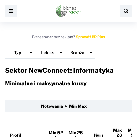
Biznesradar bez reklam?
Sprawdź BR Plus
Typ
Indeks
Branża
Sektor NewConnect: Informatyka
Minimalne i maksymalne kursy
Notowania > Min Max
Max
Max
Min 52
Min 26
Profil
Kurs
26
52