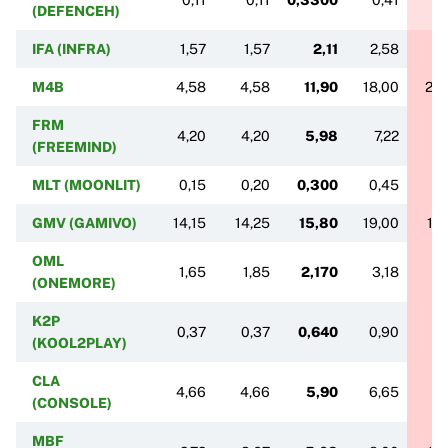
(DEFENCEH)
IFA (INFRA)
1,57
1,57
2,11
2,58
3
M4B
4,58
4,58
11,90
18,00
25,
FRM
4,20
4,20
5,98
7,22
9
(FREEMIND)
MLT (MOONLIT)
0,15
0,20
0,300
0,45
0,
GMV (GAMIVO)
14,15
14,25
15,80
19,00
19
OML
1,65
1,85
2,170
3,18
3
(ONEMORE)
K2P
0,37
0,37
0,640
0,90
1
(KOOL2PLAY)
CLA
4,66
4,66
5,90
6,65
8,
(CONSOLE)
MBF