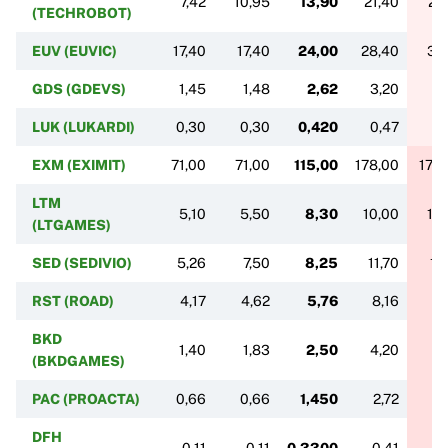
7,42
10,95
13,90
21,40
21
(TECHROBOT)
EUV (EUVIC)
17,40
17,40
24,00
28,40
31
GDS (GDEVS)
1,45
1,48
2,62
3,20
4,
LUK (LUKARDI)
0,30
0,30
0,420
0,47
0
EXM (EXIMIT)
71,00
71,00
115,00
178,00
178
LTM
5,10
5,50
8,30
10,00
13
(LTGAMES)
SED (SEDIVIO)
5,26
7,50
8,25
11,70
12
RST (ROAD)
4,17
4,62
5,76
8,16
8
BKD
1,40
1,83
2,50
4,20
4
(BKDGAMES)
PAC (PROACTA)
0,66
0,66
1,450
2,72
2
DFH
0,11
0,11
0,3300
0,41
0