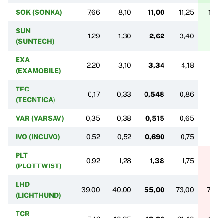
SOK (SONKA)
7,66
8,10
11,00
11,25
12
SUN
1,29
1,30
2,62
3,40
3,
(SUNTECH)
EXA
2,20
3,10
3,34
4,18
4
(EXAMOBILE)
TEC
0,17
0,33
0,548
0,86
0,
(TECNTICA)
VAR (VARSAV)
0,35
0,38
0,515
0,65
0,
IVO (INCUVO)
0,52
0,52
0,690
0,75
0,
PLT
0,92
1,28
1,38
1,75
1
(PLOTTWIST)
LHD
39,00
40,00
55,00
73,00
73,
(LICHTHUND)
TCR