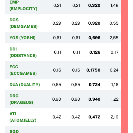
EMP
0,21
0,21
0,320
1,48
2
(EMPLOCITY)
DGS
0,29
0,29
0,320
0,55
1
(DEMGAMES)
YOS (YOSHI)
0,61
0,61
0,696
2,55
2
DDI
0,11
0,11
0,126
0,17
0
(DDISTANCE)
ECC
0,16
0,16
0,1750
0,24
0,
(ECCGAMES)
DUA (DUALITY)
0,65
0,65
0,724
1,16
2
DRG
0,90
0,90
0,940
1,22
2
(DRAGEUS)
ATJ
0,42
0,42
0,472
2,10
2
(ATOMJELLY)
SGD