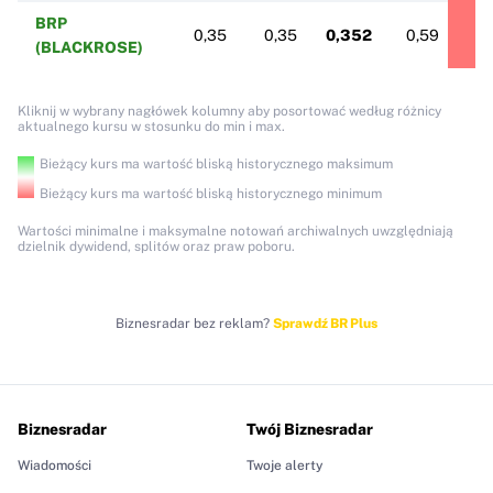
BRP
0,35
0,35
0,352
0,59
1
(BLACKROSE)
Kliknij w wybrany nagłówek kolumny aby posortować według różnicy
aktualnego kursu w stosunku do min i max.
Bieżący kurs ma wartość bliską historycznego maksimum
Bieżący kurs ma wartość bliską historycznego minimum
Wartości minimalne i maksymalne notowań archiwalnych uwzględniają
dzielnik dywidend, splitów oraz praw poboru.
Biznesradar bez reklam?
Sprawdź BR Plus
Biznesradar
Twój Biznesradar
Wiadomości
Twoje alerty