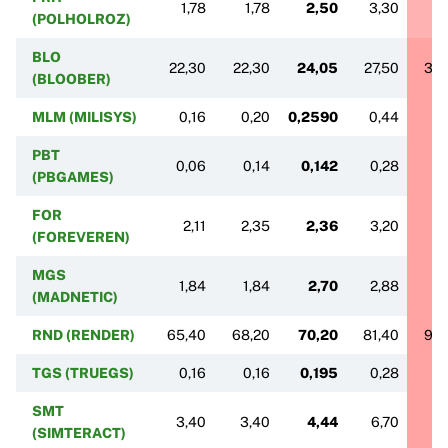
1,78
1,78
2,50
3,30
5
(POLHOLROZ)
BLO
22,30
22,30
24,05
27,50
30,
(BLOOBER)
MLM (MILISYS)
0,16
0,20
0,2590
0,44
0,
PBT
0,06
0,14
0,142
0,28
0,
(PBGAMES)
FOR
2,11
2,35
2,36
3,20
3
(FOREVEREN)
MGS
1,84
1,84
2,70
2,88
6
(MADNETIC)
RND (RENDER)
65,40
68,20
70,20
81,40
90,
TGS (TRUEGS)
0,16
0,16
0,195
0,28
0
SMT
3,40
3,40
4,44
6,70
9,
(SIMTERACT)