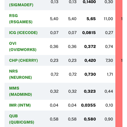
0,13
0,13
0,1400
0,30
0,
(SIGMADEF)
RSG
5,40
5,40
5,65
11,00
15
(RSGAMES)
ICG (ICECODE)
0,07
0,07
0,0815
0,27
0
OVI
0,36
0,36
0,372
0,74
0,
(OVIDWORKS)
CHP (CHERRY)
0,23
0,23
0,420
7,30
14
NRS
0,72
0,72
0,730
1,71
1
(NEURONE)
MMS
0,32
0,32
0,323
0,44
1
(MADMIND)
IMR (INTM)
0,04
0,04
0,0355
0,10
0
QUB
0,58
0,58
0,580
0,90
1
(QUBICGMS)