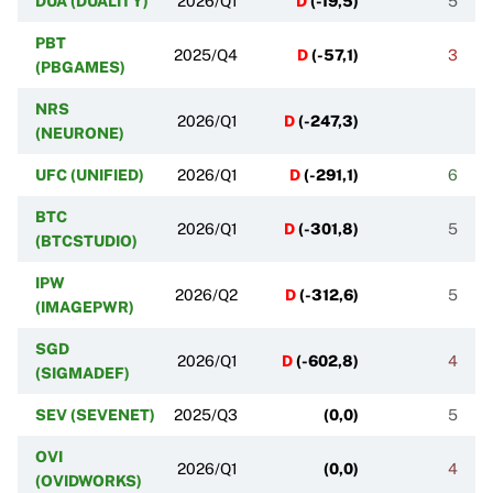
DUA (DUALITY)
2026/Q1
D
(
-19,5
)
5
PBT
2025/Q4
D
(
-57,1
)
3
(PBGAMES)
NRS
2026/Q1
D
(
-247,3
)
(NEURONE)
UFC (UNIFIED)
2026/Q1
D
(
-291,1
)
6
BTC
2026/Q1
D
(
-301,8
)
5
(BTCSTUDIO)
IPW
2026/Q2
D
(
-312,6
)
5
(IMAGEPWR)
SGD
2026/Q1
D
(
-602,8
)
4
(SIGMADEF)
SEV (SEVENET)
2025/Q3
(
0,0
)
5
OVI
2026/Q1
(
0,0
)
4
(OVIDWORKS)