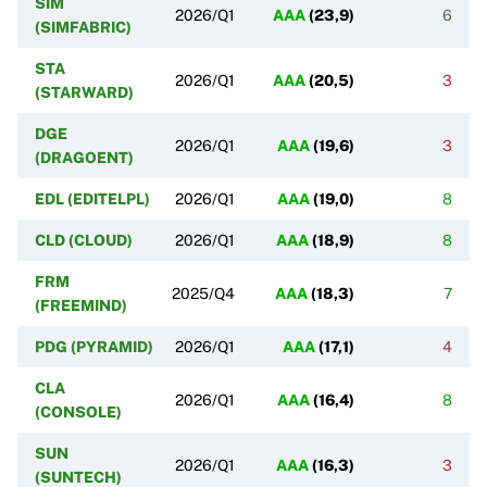
SIM
2026/Q1
AAA
(
23,9
)
6
(SIMFABRIC)
STA
2026/Q1
AAA
(
20,5
)
3
(STARWARD)
DGE
2026/Q1
AAA
(
19,6
)
3
(DRAGOENT)
EDL (EDITELPL)
2026/Q1
AAA
(
19,0
)
8
CLD (CLOUD)
2026/Q1
AAA
(
18,9
)
8
FRM
2025/Q4
AAA
(
18,3
)
7
(FREEMIND)
PDG (PYRAMID)
2026/Q1
AAA
(
17,1
)
4
CLA
2026/Q1
AAA
(
16,4
)
8
(CONSOLE)
SUN
2026/Q1
AAA
(
16,3
)
3
(SUNTECH)