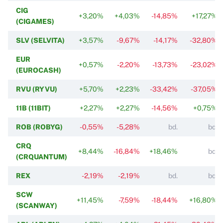
CIG
+3,20%
+4,03%
-14,85%
+17,27%
(CIGAMES)
SLV (SELVITA)
+3,57%
-9,67%
-14,17%
-32,80%
EUR
+0,57%
-2,20%
-13,73%
-23,02%
(EUROCASH)
RVU (RYVU)
+5,70%
+2,23%
-33,42%
-37,05%
11B (11BIT)
+2,27%
+2,27%
-14,56%
+0,75%
ROB (ROBYG)
-0,55%
-5,28%
bd.
bd.
CRQ
+8,44%
-16,84%
+18,46%
bd.
(CRQUANTUM)
REX
-2,19%
-2,19%
bd.
bd.
SCW
+11,45%
-7,59%
-18,44%
+16,80%
(SCANWAY)