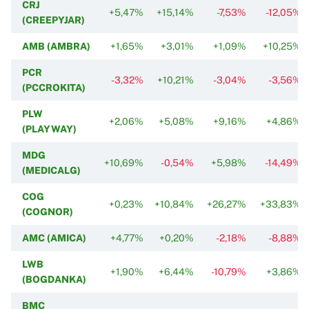
CRJ
+5,47%
+15,14%
-7,53%
-12,05%
(CREEPYJAR)
AMB (AMBRA)
+1,65%
+3,01%
+1,09%
+10,25%
PCR
-3,32%
+10,21%
-3,04%
-3,56%
(PCCROKITA)
PLW
+2,06%
+5,08%
+9,16%
+4,86%
(PLAYWAY)
MDG
+10,69%
-0,54%
+5,98%
-14,49%
(MEDICALG)
COG
+0,23%
+10,84%
+26,27%
+33,83%
(COGNOR)
AMC (AMICA)
+4,77%
+0,20%
-2,18%
-8,88%
LWB
+1,90%
+6,44%
-10,79%
+3,86%
(BOGDANKA)
BMC