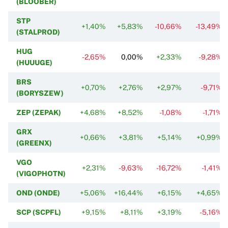
(BLOOBER)
STP
+1,40%
+5,83%
-10,66%
-13,49%
(STALPROD)
HUG
-2,65%
0,00%
+2,33%
-9,28%
(HUUUGE)
BRS
+0,70%
+2,76%
+2,97%
-9,71%
(BORYSZEW)
ZEP (ZEPAK)
+4,68%
+8,52%
-1,08%
-1,71%
GRX
+0,66%
+3,81%
+5,14%
+0,99%
(GREENX)
VGO
+2,31%
-9,63%
-16,72%
-1,41%
(VIGOPHOTN)
OND (ONDE)
+5,06%
+16,44%
+6,15%
+4,65%
SCP (SCPFL)
+9,15%
+8,11%
+3,19%
-5,16%