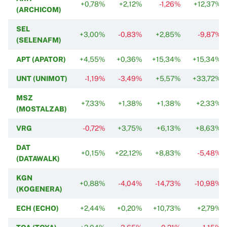
+0,78%
+2,12%
-1,26%
+12,37%
(ARCHICOM)
SEL
+3,00%
-0,83%
+2,85%
-9,87%
(SELENAFM)
APT (APATOR)
+4,55%
+0,36%
+15,34%
+15,34%
UNT (UNIMOT)
-1,19%
-3,49%
+5,57%
+33,72%
MSZ
+7,33%
+1,38%
+1,38%
+2,33%
(MOSTALZAB)
VRG
-0,72%
+3,75%
+6,13%
+8,63%
DAT
+0,15%
+22,12%
+8,83%
-5,48%
(DATAWALK)
KGN
+0,88%
-4,04%
-14,73%
-10,98%
(KOGENERA)
ECH (ECHO)
+2,44%
+0,20%
+10,73%
+2,79%