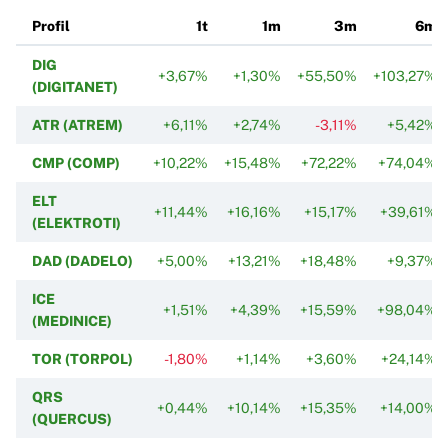
Profil
1t
1m
3m
6m
DIG
+3,67%
+1,30%
+55,50%
+103,27%
(DIGITANET)
ATR (ATREM)
+6,11%
+2,74%
-3,11%
+5,42%
CMP (COMP)
+10,22%
+15,48%
+72,22%
+74,04%
ELT
+11,44%
+16,16%
+15,17%
+39,61%
(ELEKTROTI)
DAD (DADELO)
+5,00%
+13,21%
+18,48%
+9,37%
ICE
+1,51%
+4,39%
+15,59%
+98,04%
(MEDINICE)
TOR (TORPOL)
-1,80%
+1,14%
+3,60%
+24,14%
QRS
+0,44%
+10,14%
+15,35%
+14,00%
(QUERCUS)