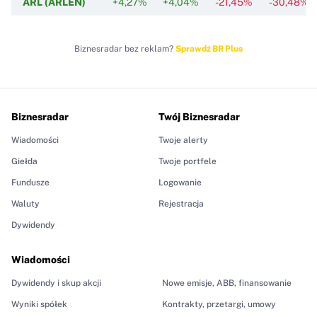
ARL (ARLEN)
+4,27%
+4,04%
-21,45%
-30,48%
Biznesradar bez reklam?
Sprawdź BR Plus
Biznesradar
Twój Biznesradar
Wiadomości
Twoje alerty
Giełda
Twoje portfele
Fundusze
Logowanie
Waluty
Rejestracja
Dywidendy
Wiadomości
Dywidendy i skup akcji
Nowe emisje, ABB, finansowanie
Wyniki spółek
Kontrakty, przetargi, umowy