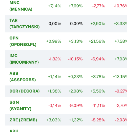
MNC
+7,14%
+7,69%
-2,77%
-10,76%
(MENNICA)
TAR
0,00%
0,00%
+2,90%
+3,33%
(TARCZYNSKI)
OPN
+0,99%
+3,13%
+21,56%
+7,58%
(OPONEO.PL)
IMC
-1,82%
-10,15%
-6,94%
+7,93%
(IMCOMPANY)
ABS
+1,14%
+0,23%
+3,78%
+13,15%
(ASSECOBS)
DCR (DECORA)
+1,38%
+2,08%
+5,56%
-0,27%
SGN
-0,14%
-9,09%
-11,11%
-2,70%
(SYGNITY)
ZRE (ZREMB)
+3,03%
+1,32%
-8,28%
-2,03%
ARH