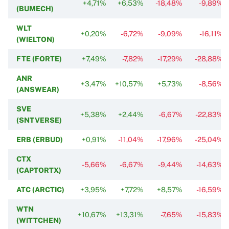
+4,71%
+6,53%
-18,48%
-9,89%
(BUMECH)
WLT
+0,20%
-6,72%
-9,09%
-16,11%
(WIELTON)
FTE (FORTE)
+7,49%
-7,82%
-17,29%
-28,88%
ANR
+3,47%
+10,57%
+5,73%
-8,56%
(ANSWEAR)
SVE
+5,38%
+2,44%
-6,67%
-22,83%
(SNTVERSE)
ERB (ERBUD)
+0,91%
-11,04%
-17,96%
-25,04%
CTX
-5,66%
-6,67%
-9,44%
-14,63%
(CAPTORTX)
ATC (ARCTIC)
+3,95%
+7,72%
+8,57%
-16,59%
WTN
+10,67%
+13,31%
-7,65%
-15,83%
(WITTCHEN)