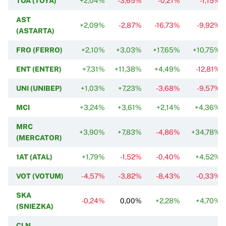
TOA (TOYA)
+2,04%
-3,65%
-0,21%
-1,15%
AST
+2,09%
-2,87%
-16,73%
-9,92%
(ASTARTA)
FRO (FERRO)
+2,10%
+3,03%
+17,65%
+10,75%
ENT (ENTER)
+7,31%
+11,38%
+4,49%
-12,81%
UNI (UNIBEP)
+1,03%
+7,23%
-3,68%
-9,57%
MCI
+3,24%
+3,61%
+2,14%
+4,36%
MRC
+3,90%
+7,83%
-4,86%
+34,78%
(MERCATOR)
1AT (ATAL)
+1,79%
-1,52%
-0,40%
+4,52%
VOT (VOTUM)
-4,57%
-3,82%
-8,43%
-0,33%
SKA
-0,24%
0,00%
+2,28%
+4,70%
(SNIEZKA)
CLN