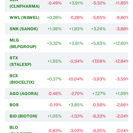
-0,49%
+3,91%
-5,32%
-11,85%
(CLNPHARMA)
WWL (WAWEL)
+0,28%
-0,28%
-5,65%
-9,80%
SNK (SANOK)
+1,36%
+1,83%
+3,24%
-3,88%
MLG
+3,32%
+3,81%
+5,83%
+12,60%
(MLPGROUP)
STX
+1,55%
-0,54%
-17,08%
-12,84%
(STALEXP)
BCX
+0,37%
-10,04%
-3,93%
-3,59%
(BIOCELTIX)
AGO (AGORA)
-0,46%
-2,70%
+7,27%
+1,09%
BOS
-0,19%
+3,85%
-0,58%
-2,66%
BIO (BIOTON)
+1,05%
-1,53%
-8,33%
-2,04%
BLO
-0,83%
-3,03%
-6,25%
-2,04%